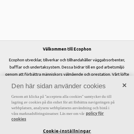
Välkommen till Ecophon
Ecophon utvecklar, tillverkar och tillhandahåller väggabsorbenter,
bafflar och undertaksystem. Dessa bidrar till en god arbetsmiljö
genom att förbättra människors välmående och prestation. Vårt löfte
»A sound effect on people« är kärnan i allt vi gör.
Den här sidan använder cookies
Genom att klicka på "acceptera alla cookies" samtycker du till
lagring av cookies på din enhet för att förbättra navigeringen på
webbplatsen, analysera webbplatsens användning och bistå i
Letar du efter?
policy för
våra marknadsföringsinsatser. Läs mer om vår
cookies
Akustiklösningar
SoundCircularity
Akustikkunskap
Cookie-inställningar