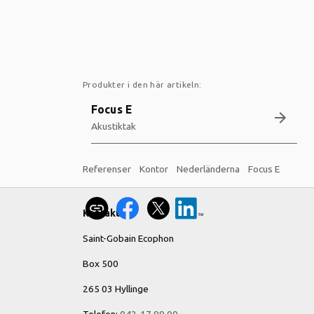
Produkter i den här artikeln:
Focus E
arrow_forward
Akustiktak
Referenser
Kontor
Nederländerna
Focus E
Kontakt
Saint-Gobain Ecophon
Box 500
265 03 Hyllinge