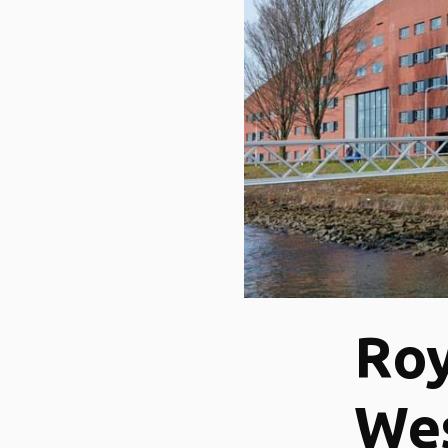
Roy
Wes