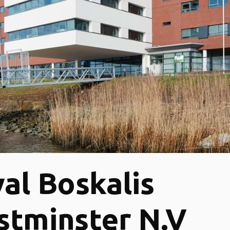
al Boskalis
tminster N.V