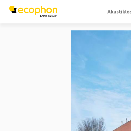
Akustiklö