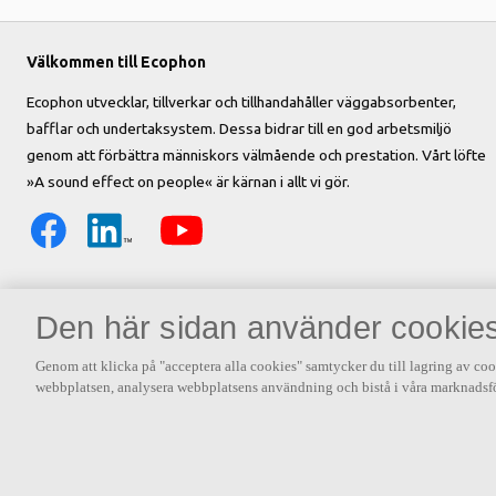
Välkommen till Ecophon
Ecophon utvecklar, tillverkar och tillhandahåller väggabsorbenter,
bafflar och undertaksystem. Dessa bidrar till en god arbetsmiljö
genom att förbättra människors välmående och prestation. Vårt löfte
»A sound effect on people« är kärnan i allt vi gör.
Den här sidan använder cookie
Genom att klicka på "acceptera alla cookies" samtycker du till lagring av coo
webbplatsen, analysera webbplatsens användning och bistå i våra marknadsfö
Andra intressanta länkar
Akustik – vårt favoritämne!
Om Saint-Gobai