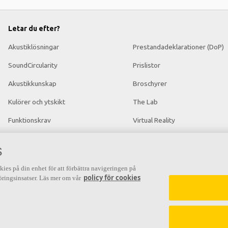
Letar du efter?
Akustiklösningar
Prestandadeklarationer (DoP)
SoundCircularity
Prislistor
Akustikkunskap
Broschyrer
Kulörer och ytskikt
The Lab
Funktionskrav
Virtual Reality
Mängdkalkylator
Nyhetsrum
s
Färginspirationsverktyg
kies på din enhet för att förbättra navigeringen på
policy för cookies
ringsinsatser. Läs mer om vår
n
Grundläggande akustik