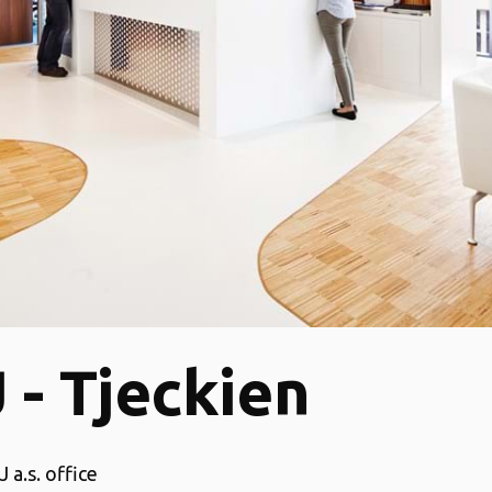
 - Tjeckien
 a.s. office