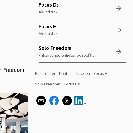
Focus Ds
arrow_forward
Akustiktak
Focus E
arrow_forward
Akustiktak
Solo Freedom
arrow_forward
Frihängande enheter och bafflar
™
Freedom
Referenser
Kontor
Tjeckien
Focus E
Solo Freedom
Focus Ds