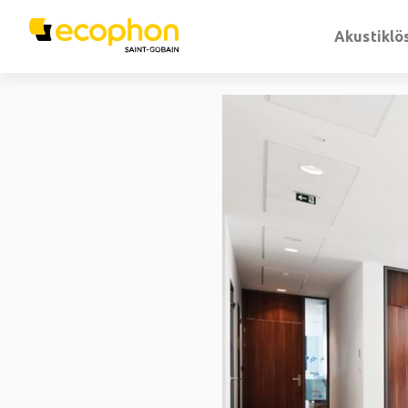
Akustiklö