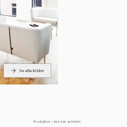
arrow_forward
Se alla bilder
Produkter i den här artikeln: