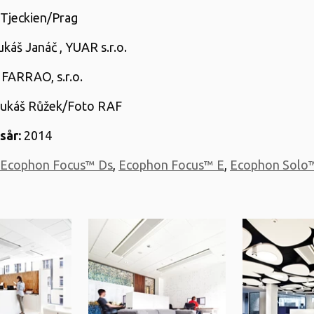
Tjeckien/Prag
káš Janáč , YUAR s.r.o.
FARRAO, s.r.o.
ukáš Růžek/Foto RAF
sår:
2014
Ecophon Focus™ Ds
,
Ecophon Focus™ E
,
Ecophon Solo