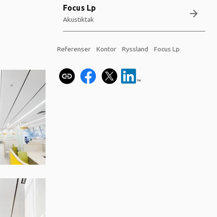
Focus Lp
arrow_forward
Akustiktak
Referenser
Kontor
Ryssland
Focus Lp