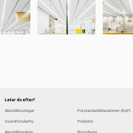
Letar du efter?
Akustiklösningar
Prestandadeklarationer (DoP)
SoundCircularity
Prislistor
Akustikkunskap
Broschyrer