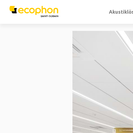
Akustiklö