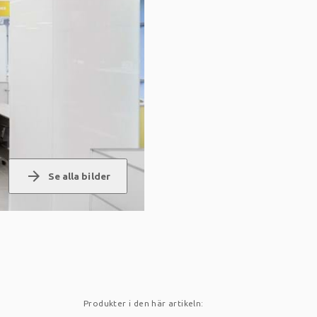
arrow_forward
Se alla bilder
Produkter i den här artikeln: