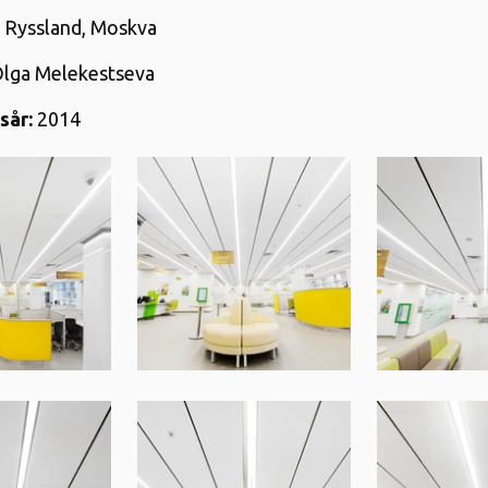
Ryssland, Moskva
lga Melekestseva
sår:
2014