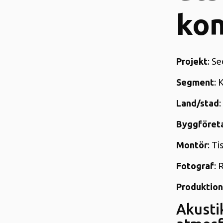
ko
Projekt
: S
Segment
: 
Land/stad
Byggföret
Montör
: T
Fotograf
: 
Produktion
Akusti