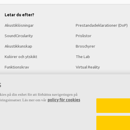
Letar du efter?
Akustiklösningar
Prestandadeklarationer (DoP)
SoundCircularity
Prislistor
Akustikkunskap
Broschyrer
Kulörer och ytskikt
The Lab
Funktionskrav
Virtual Reality
Mängdkalkylator
Nyhetsrum
s
Färginspirationsverktyg
kies på din enhet för att förbättra navigeringen på
policy för cookies
ringsinsatser. Läs mer om vår
n
Grundläggande akustik