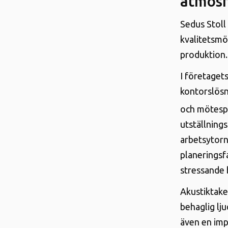
atmosf
Sedus Stoll
kvalitetsmö
produktion.
I företaget
kontorslösn
och mötesp
utställning
arbetsytorn
planeringsf
stressande b
Akustiktake
behaglig lj
även en imp