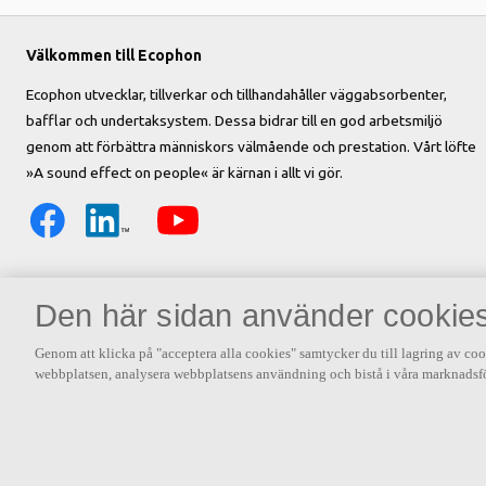
Välkommen till Ecophon
Ecophon utvecklar, tillverkar och tillhandahåller väggabsorbenter,
bafflar och undertaksystem. Dessa bidrar till en god arbetsmiljö
genom att förbättra människors välmående och prestation. Vårt löfte
»A sound effect on people« är kärnan i allt vi gör.
Den här sidan använder cookie
Genom att klicka på "acceptera alla cookies" samtycker du till lagring av coo
webbplatsen, analysera webbplatsens användning och bistå i våra marknadsfö
Andra intressanta länkar
Akustik – vårt favoritämne!
Om Saint-Gobai