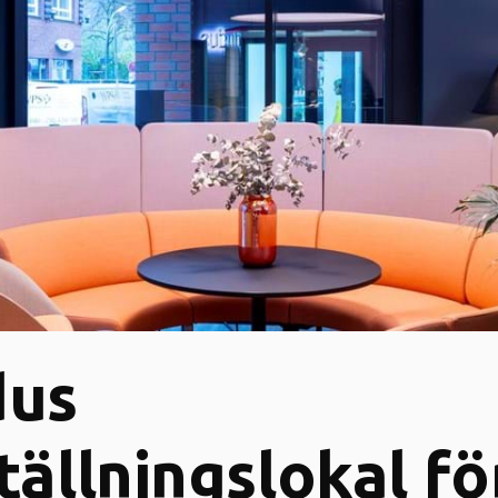
dus
tällningslokal fö