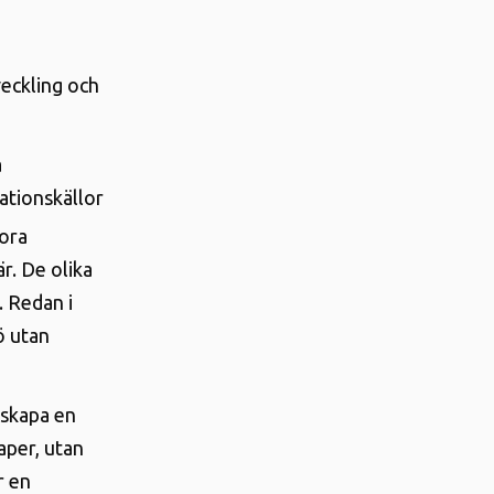
eckling och
a
ationskällor
ora
r. De olika
. Redan i
ö utan
 skapa en
aper, utan
r en