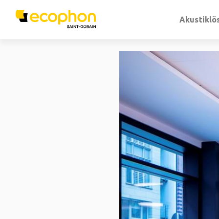
Akustiklö