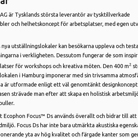
är
 AG är Tysklands största leverantör av tysktillverkade
bler och helhetskoncept för arbetsplatser, med egen utv
s nya utställningslokaler kan besökarna uppleva och test
ingarna i verkligheten. Dessutom fungerar de som inspir
2
latser för workshops och kreativa möten. Den 400 m
st
slokalen i Hamburg imponerar med sin trivsamma atmosfä
a är utformade enligt ett väl genomtänkt designkoncept
asen strävade man efter att skapa en holistisk arbetsmilj
uller.
t Ecophon Focus™ Ds används överallt och bidrar till att
udmiljö. Focus Ds har inte bara utmärkta akustiska egensk
onerande yta av hög kvalitet och färgade kanter som ge