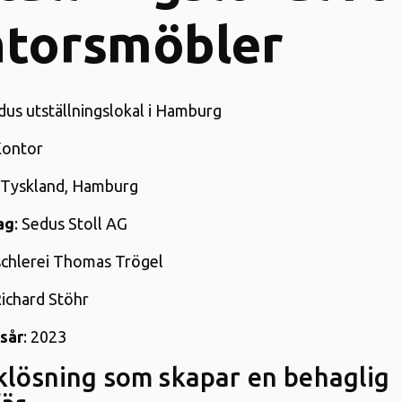
ntorsmöbler
edus utställningslokal i Hamburg
Kontor
: Tyskland, Hamburg
ag
: Sedus Stoll AG
ischlerei Thomas Trögel
Richard Stöhr
sår
: 2023
klösning som skapar en behaglig