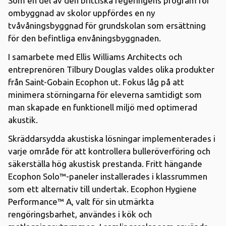
Som en del av den brittiska regeringens program för
ombyggnad av skolor uppfördes en ny
tvåvåningsbyggnad för grundskolan som ersättning
för den befintliga envåningsbyggnaden.
I samarbete med Ellis Williams Architects och
entreprenören Tilbury Douglas valdes olika produkter
från Saint-Gobain Ecophon ut. Fokus låg på att
minimera störningarna för eleverna samtidigt som
man skapade en funktionell miljö med optimerad
akustik.
Skräddarsydda akustiska lösningar implementerades i
varje område för att kontrollera bulleröverföring och
säkerställa hög akustisk prestanda. Fritt hängande
Ecophon Solo™-paneler installerades i klassrummen
som ett alternativ till undertak. Ecophon Hygiene
Performance™ A, valt för sin utmärkta
rengöringsbarhet, användes i kök och