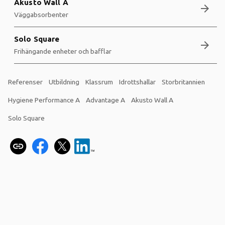
Akusto Wall A
arrow_forward
Väggabsorbenter
Solo Square
arrow_forward
Frihängande enheter och bafflar
Referenser
Utbildning
Klassrum
Idrottshallar
Storbritannien
Hygiene Performance A
Advantage A
Akusto Wall A
Solo Square