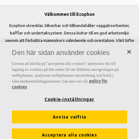
Välkommen till Ecophon
Ecophon utvecklar, tillverkar och tillhandahåller väggabsorbenter,
bafflar och undertaksystem. Dessa bidrar till en god arbetsmiljö
genom att förbättra människors välmående och prestation. Vårt löfte
»A sound effect on people« är kärnan i allt vi gör.
Den här sidan använder cookies
Genom att klicka på "acceptera alla cookies" samtycker du till
lagring av cookies på din enhet för att förbättra navigeringen på
webbplatsen, analysera webbplatsens användning och bistå i
Letar du efter?
policy för
våra marknadsföringsinsatser. Läs mer om vår
cookies
Akustiklösningar
SoundCircularity
Akustikkunskap
Cookie-inställningar
Kulörer och ytskikt
Funktionskrav
Mängdkalkylator
Färginspirationsverktyg
Prestandadeklarationer (DoP)
Avvisa valfria
Prislistor
Broschyrer
The Lab
Virtual Reality
Acceptera alla cookies
Nyhetsrum