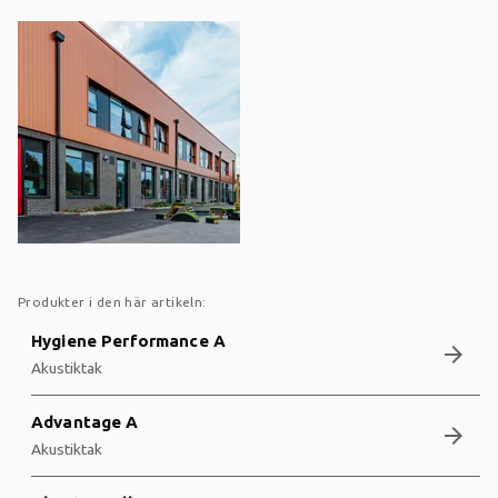
Produkter i den här artikeln:
Hygiene Performance A
arrow_forward
Akustiktak
Advantage A
arrow_forward
Akustiktak