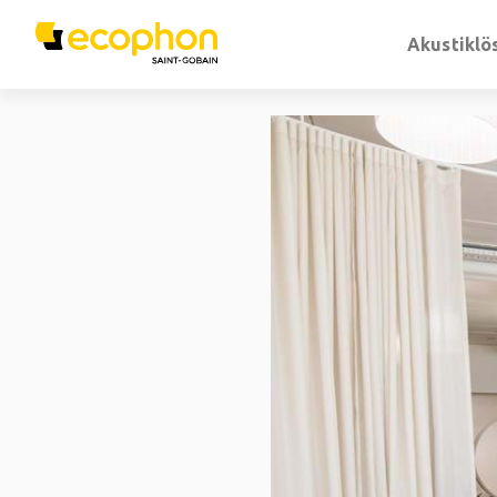
Akustiklö