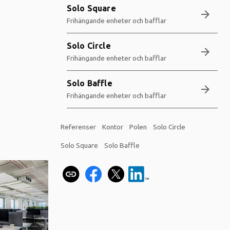
Solo Square
arrow_forward
Frihängande enheter och bafflar
Solo Circle
arrow_forward
Frihängande enheter och bafflar
Solo Baffle
arrow_forward
Frihängande enheter och bafflar
Referenser
Kontor
Polen
Solo Circle
Solo Square
Solo Baffle