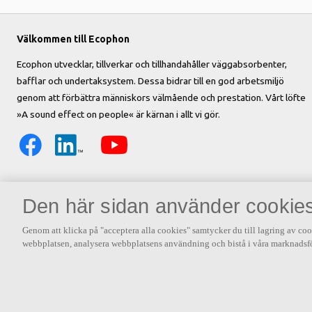
Välkommen till Ecophon
Ecophon utvecklar, tillverkar och tillhandahåller väggabsorbenter,
bafflar och undertaksystem. Dessa bidrar till en god arbetsmiljö
genom att förbättra människors välmående och prestation. Vårt löfte
»A sound effect on people« är kärnan i allt vi gör.
Den här sidan använder cookie
Genom att klicka på "acceptera alla cookies" samtycker du till lagring av coo
webbplatsen, analysera webbplatsens användning och bistå i våra marknadsfö
Andra intressanta länkar
Jernhusen kontor
King kontor