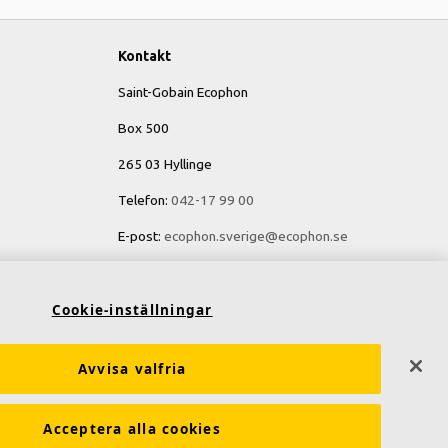
Kontakt
Saint-Gobain Ecophon
Box 500
265 03 Hyllinge
Telefon:
042-17 99 00
E-post:
ecophon.sverige@ecophon.se
Öppettider & kontaktuppgifter
Cookie-inställningar
Avvisa valfria
Acceptera alla cookies