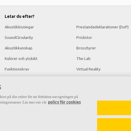
Letar du efter?
Akustiklösningar
Prestandadeklarationer (DoP)
SoundCircularity
Prislistor
Akustikkunskap
Broschyrer
Kulörer och ytskikt
The Lab
Funktionskrav
Virtual Reality
Mängdkalkylator
Nyhetsrum
s
Färginspirationsverktyg
kies på din enhet för att förbättra navigeringen på
policy för cookies
ringsinsatser. Läs mer om vår