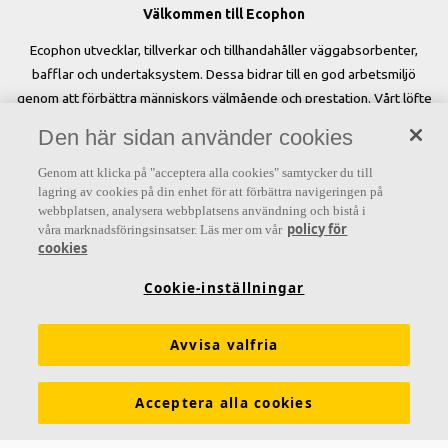
Välkommen till Ecophon
Ecophon utvecklar, tillverkar och tillhandahåller väggabsorbenter,
bafflar och undertaksystem. Dessa bidrar till en god arbetsmiljö
genom att förbättra människors välmående och prestation. Vårt löfte
»A sound effect on people« är kärnan i allt vi gör.
Den här sidan använder cookies
Genom att klicka på "acceptera alla cookies" samtycker du till
lagring av cookies på din enhet för att förbättra navigeringen på
webbplatsen, analysera webbplatsens användning och bistå i
Letar du efter?
policy för
våra marknadsföringsinsatser. Läs mer om vår
cookies
Akustiklösningar
SoundCircularity
Akustikkunskap
Cookie-inställningar
Kulörer och ytskikt
Funktionskrav
Mängdkalkylator
Färginspirationsverktyg
Prestandadeklarationer (DoP)
Avvisa valfria
Prislistor
Broschyrer
The Lab
Virtual Reality
Acceptera alla cookies
Nyhetsrum