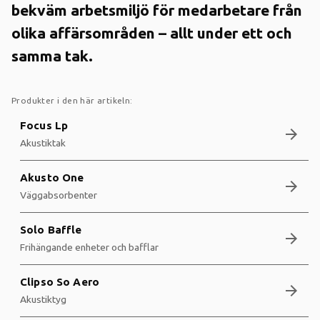
bekväm arbetsmiljö för medarbetare från
olika affärsområden – allt under ett och
samma tak.
Produkter i den här artikeln:
Focus Lp
arrow_forward
Akustiktak
Akusto One
arrow_forward
Väggabsorbenter
Solo Baffle
arrow_forward
Frihängande enheter och bafflar
Clipso So Aero
arrow_forward
Akustiktyg