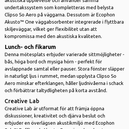
akustiska upplevelse och använder samma
undertakssystem som kompletteras med belysta
Clipso So Aero på väggarna. Dessutom är Ecophon
Akusto™ One väggabsorbenter integrerade i flyttbara
skiljeväggar, vilket ger flexibilitet utan att
kompromissa med den akustiska kvaliteten.
Lunch- och fikarum
Denna mötesplats erbjuder varierade sittmöjligheter -
bås, höga bord och mysiga hörn - perfekt för
avslappnade samtal eller pauser. Stora fönster släpper
in naturligt ljus i rummet, medan upplysta Clipso So
Aero minskar efterklangen, håller ljudnivåerna i schack
och förbättrar taltydligheten på korta avstånd.
Creative Lab
Creative Lab är utformat för att främja öppna
diskussioner, kreativitet och djärva beslut och
erbjuder en överlägsen akustikmiljö med Ecophon