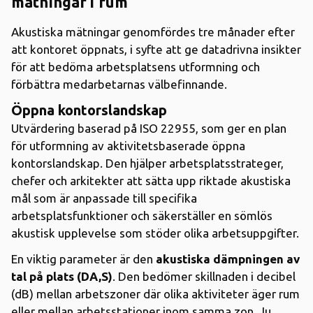
mätningar i rum
Akustiska mätningar genomfördes tre månader efter
att kontoret öppnats, i syfte att ge datadrivna insikter
för att bedöma arbetsplatsens utformning och
förbättra medarbetarnas välbefinnande.
Öppna kontorslandskap
Utvärdering baserad på ISO 22955, som ger en plan
för utformning av aktivitetsbaserade öppna
kontorslandskap. Den hjälper arbetsplatsstrateger,
chefer och arkitekter att sätta upp riktade akustiska
mål som är anpassade till specifika
arbetsplatsfunktioner och säkerställer en sömlös
akustisk upplevelse som stöder olika arbetsuppgifter.
En viktig parameter är den
akustiska dämpningen av
tal på plats (DA,S)
. Den bedömer skillnaden i decibel
(dB) mellan arbetszoner där olika aktiviteter äger rum
eller mellan arbetsstationer inom samma zon. Ju