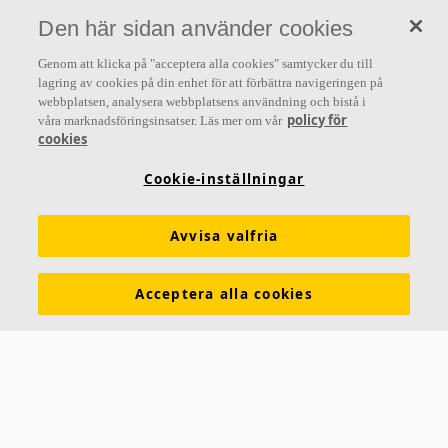
»A sound effect on people« är kärnan i allt vi gör.
Den här sidan använder cookies
Genom att klicka på "acceptera alla cookies" samtycker du till
lagring av cookies på din enhet för att förbättra navigeringen på
webbplatsen, analysera webbplatsens användning och bistå i
Letar du efter?
policy för
våra marknadsföringsinsatser. Läs mer om vår
cookies
Akustiklösningar
SoundCircularity
Akustikkunskap
Cookie-inställningar
Kulörer och ytskikt
Funktionskrav
Mängdkalkylator
Färginspirationsverktyg
Prestandadeklarationer (DoP)
Avvisa valfria
Prislistor
Broschyrer
The Lab
Virtual Reality
Acceptera alla cookies
Nyhetsrum
Kontakt
Saint-Gobain Ecophon
Box 500