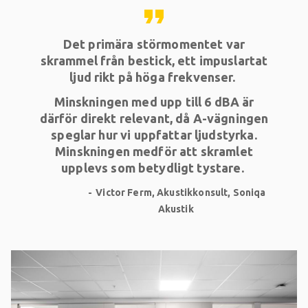
format_quote
Det primära störmomentet var
skrammel från bestick, ett impuslartat
ljud rikt på höga frekvenser.
Minskningen med upp till 6 dBA är
därför direkt relevant, då A-vägningen
speglar hur vi uppfattar ljudstyrka.
Minskningen medför att skramlet
upplevs som betydligt tystare.
Victor Ferm, Akustikkonsult, Soniqa
Akustik