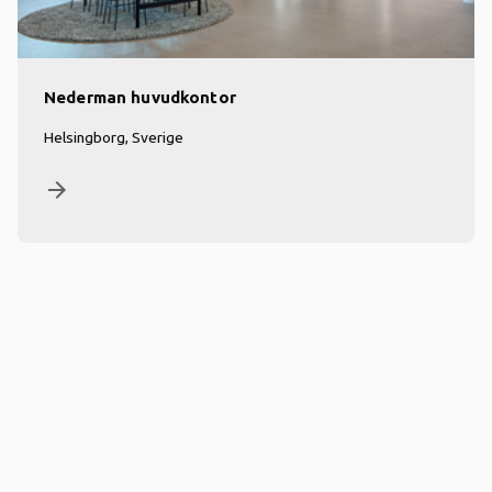
Nederman huvudkontor
Helsingborg, Sverige
arrow_forward