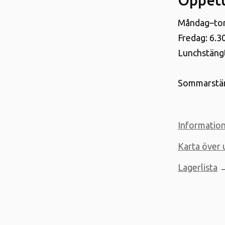
Öppett
Måndag–tor
Fredag: 6.3
Lunchstängt
Sommarstän
Informatio
Karta över 
Lagerlista