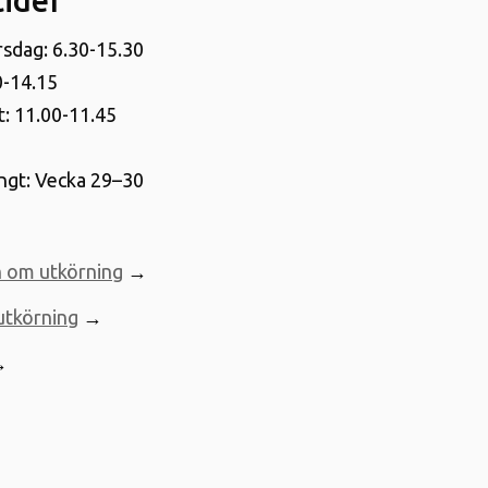
ider
sdag: 6.30-15.30
0-14.15
: 11.00-11.45
gt: Vecka 29–30
n om utkörning
→
utkörning
→
→