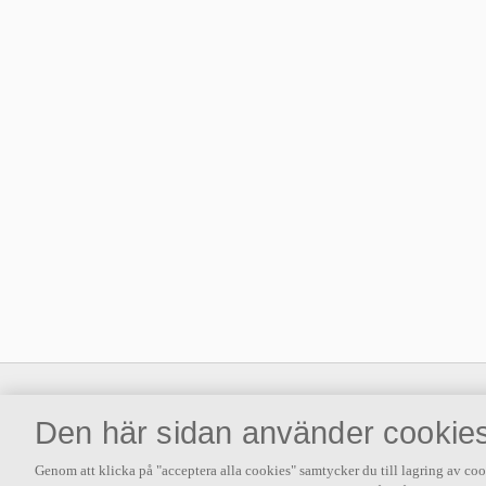
Välkommen till Ecophon
Den här sidan använder cookie
Ecophon utvecklar, tillverkar och tillhandahåller väggabsorbenter,
bafflar och undertaksystem. Dessa bidrar till en god arbetsmiljö
Genom att klicka på "acceptera alla cookies" samtycker du till lagring av coo