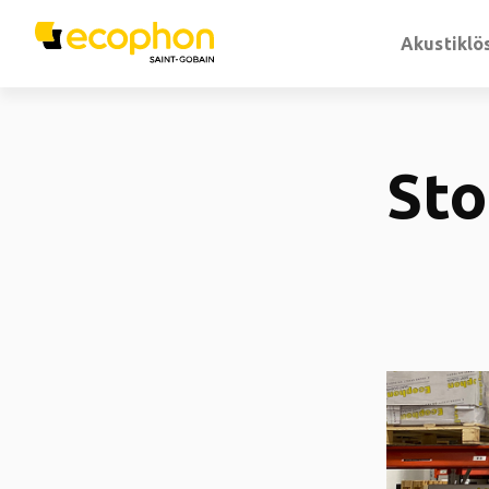
Akustiklö
Sto