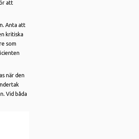
ör att
n. Anta att
en kritiska
are som
ficienten
as när den
 undertak
an. Vid båda