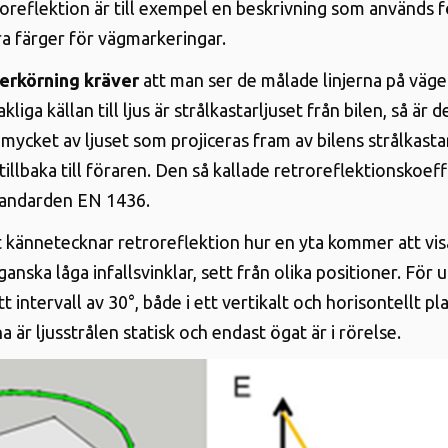
roreflektion är till exempel en beskrivning som används f
ra färger för vägmarkeringar
.
erkörning kräver
att man ser de målade linjerna på väge
liga källan till ljus är strålkastarljuset från bilen, så är d
 mycket av ljuset som projiceras fram av bilens strålkast
tillbaka till föraren. Den så kallade retroreflektionskoef
standarden EN 1436
.
 kännetecknar retroreflektion hur en yta kommer att vis
ganska låga infallsvinklar, sett från olika positioner. För
tt intervall av 30°, både i ett vertikalt och horisontellt pl
a är ljusstrålen statisk och endast ögat är i rörelse
.