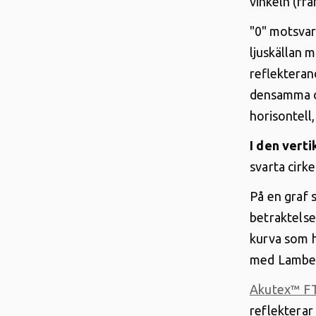
vinkeln (frå
"0" motsvar
ljuskällan m
reflekteran
densamma ob
horisontell,
I den vert
svarta cirke
På en graf 
betraktelse
kurva som h
med Lambert
Akutex™ FT
reflekterar 