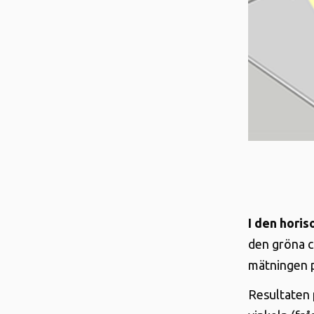
I den hori
den gröna ci
mätningen p
Resultaten 