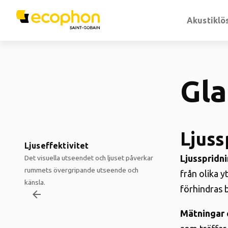
Akustiklö
Gla
Ljuss
Ljuseffektivitet
Ljusspridni
Det visuella utseendet och ljuset påverkar
rummets övergripande utseende och
från olika y
känsla.
förhindras 
arrow_backward
Mätningar 