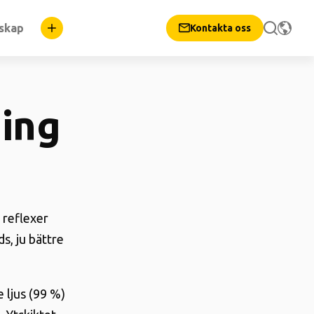
nskap
Kontakta oss
ning
 reflexer
ds, ju bättre
e ljus (99 %)