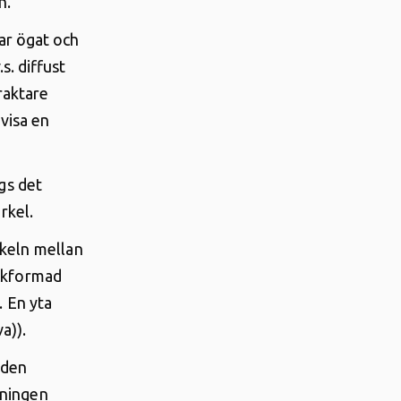
en
.
ar ögat och
s. diffust
raktare
visa en
gs det
irkel
.
nkeln mellan
ockformad
. En yta
va)
).
 den
eningen