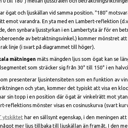
n 0 till 180°) mellan ljusstrålen och betraktningsriktning
ar ögat och ljuskällan vid samma position. "180" motsvar
itt emot varandra. En yta med en Lambert-reflektion (d.v.
de, den synbara ljusstyrkan i en Lambertyta är för en bet
eroende av betraktningsvinkel.) kommer mönstret att 
 rak linje (i svart på diagrammet till höger)
.
ikala mätningen
mäts mängden ljus som ögat kan se län
lsegmentet som sträcker sig från 30° till 150° i en halvc
som presenterar ljusintensiteten som en funktion av vi
riktningen och ytan, kommer det typiskt att visa en kl
ar sin topp i en position där ögat är vinkelrätt mot ytan
-reflektions mönster visas en cosinuskurva (svart kur
 ytskiktet
har en sällsynt egenskap, i den meningen att
något mer ljus tillbaka till ljuskällan än framåt. I den m