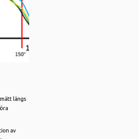
 mätt längs
föra
tion av