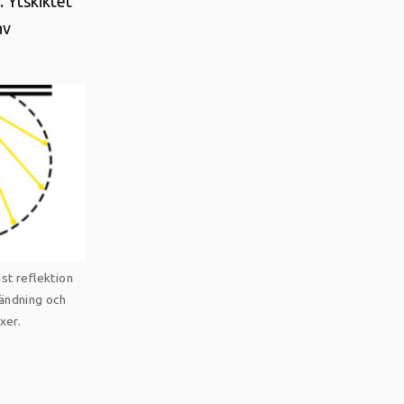
. Ytskiktet
av
ust reflektion
ländning och
xer.