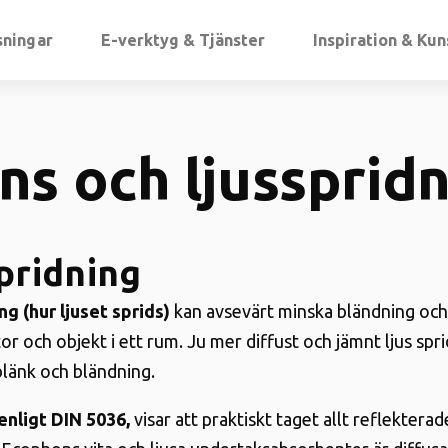
sningar
E-verktyg & Tjänster
Inspiration & Ku
ns och ljussprid
pridning
ng (hur ljuset sprids)
kan avsevärt minska bländning och
tor och objekt i ett rum. Ju mer diffust och jämnt ljus spri
blänk och bländning
.
enligt DIN 5036
,
visar att praktiskt taget allt reflekterad