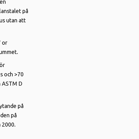
Den
glanstalet på
jus utan att
° or
 rummet
.
ör
ns och >70
och ASTM D
lytande på
 den på
å 2000.