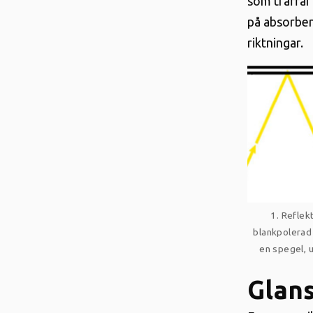
som träffar
på absorbent
riktningar
.
1.
Reflekt
blankpolerad 
en spegel, u
Glan