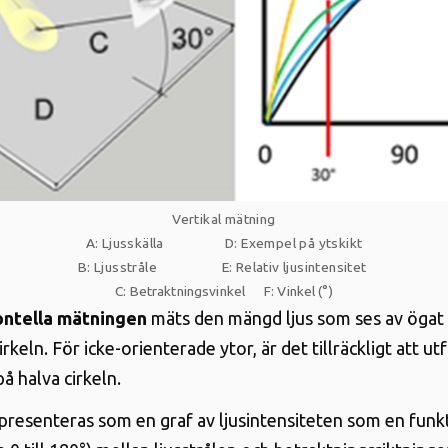
Vertikal mätning
A: Ljusskälla D: Exempel på ytskikt
B: Ljusstråle E: Relativ ljusintensitet
C: Betraktningsvinkel F: Vinkel (°)
sontella mätningen
mäts den mängd ljus som ses av ögat
rkeln. För icke-orienterade ytor, är det tillräckligt att ut
å halva cirkeln
.
presenteras som en graf av ljusintensiteten som en funk