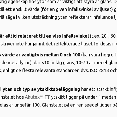
tig egenskap hos ytor som är viktigt att styra är glans. 
ll ett enskilt värde (för en given infallsvinkel av ljuset) 
vill säga i vilken utsträckning ytan reflekterar infallande l
r alltid relaterat till en viss infallsvinkel
(t.ex. 20°, 60
skriver inte hur jämnt det reflekterade ljuset fördelas i
 värde är vanligtvis mellan 0 och 100
(kan vara högre f
nde metallytor), där <10 är låg glans, 10-70 är medel gla
s, enligt de flesta relevanta standarder, dvs. ISO 2813 
i ytan och typ av ytskiktsbeläggning
har ett starkt inf
anstalet hos
Akutex™ FT
ytskikt ligger på under 1 medan
glas är ungefär 100. Glanstalet på en ren spegel ligger p