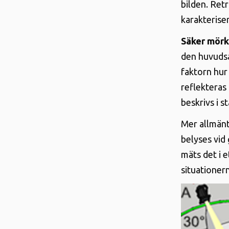
bilden. Ret
karakterise
Säker mörk
den huvudsak
faktorn hur
reflekteras 
beskrivs i 
Mer allmänt
belyses vid 
mäts det i e
situationern