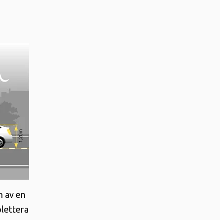
n av en
plettera