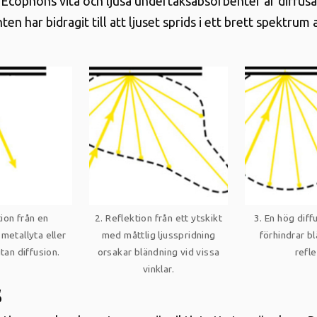
 Ecophons vita och ljusa undertaksabsorbenter är diffusa
en har bidragit till att ljuset sprids i ett brett spektrum 
ion från en
2.
Reflektion från ett ytskikt
3.
En hög diff
metallyta eller
med måttlig ljusspridning
förhindrar b
tan diffusion
.
orsakar bländning vid vissa
refle
vinklar.
s