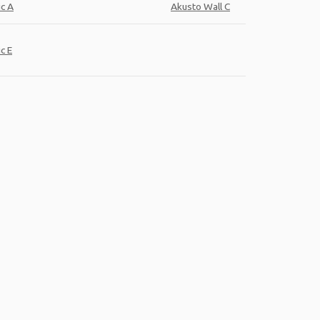
ic A
Akusto Wall C
c E