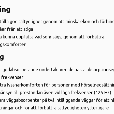
ing
tälla god taltydlighet genom att minska ekon och förhin
åer från att stiga
ka kunna uppfatta vad som sägs, genom att förbättra
ngskomforten
ng
 ljudabsorberande undertak med de bästa absorptions
a frekvenser
tra lyssnarkomforten för personer med hörselnedsättn
 hänsyn till prestandan även vid låga frekvenser (125 Hz)
lera väggabsorbenter på två intilliggande väggar för att h
ktningar och för att förbättra taltydligheten ytterligare