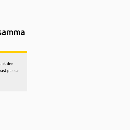
nsamma
esök den
bäst passar