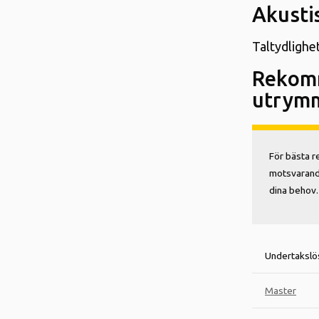
Akusti
Taltydlighet
Rekom
utrym
För bästa r
motsvarande
dina behov.
Undertakslö
Master