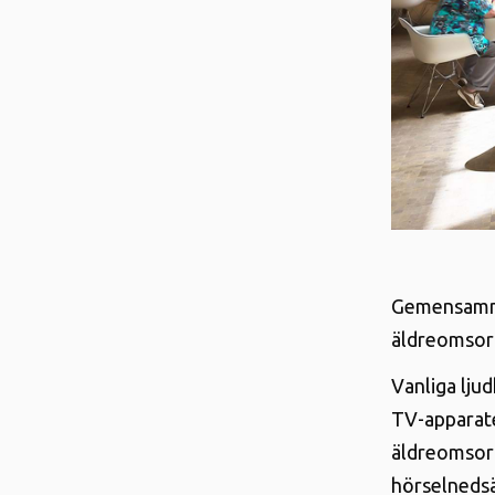
Gemensamma 
äldreomsor
Vanliga lju
TV-apparate
äldreomsorg
hörselnedsä