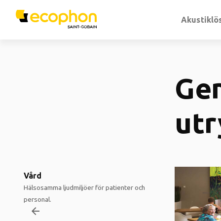
Akustiklö
Ge
ut
Vård
Hälsosamma ljudmiljöer för patienter och
personal.
arrow_backward