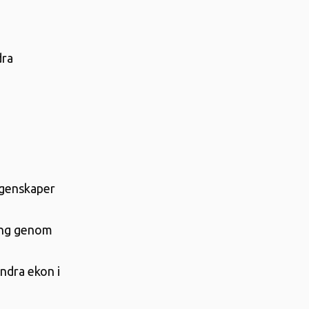
dra
egenskaper
ing genom
indra ekon i