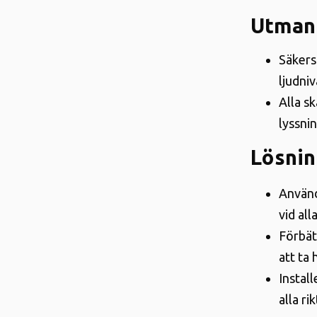
Utman
Säkers
ljudniv
Alla s
lyssni
Lösni
Använd
vid all
Förbät
att ta
Instal
alla ri