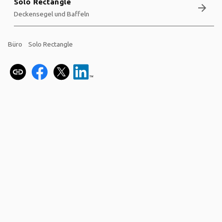
Solo Rectangle
arrow_forward
Deckensegel und Baffeln
Büro
Solo Rectangle