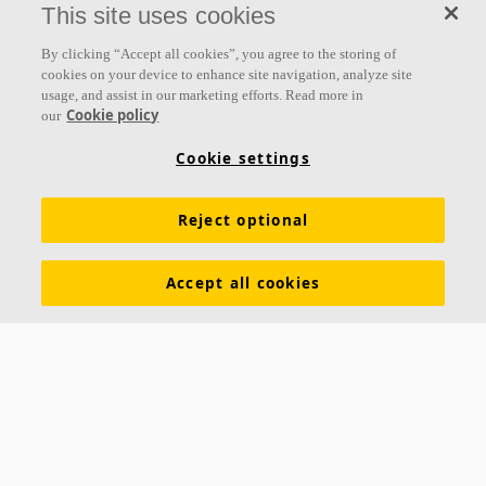
This site uses cookies
By clicking “Accept all cookies”, you agree to the storing of
cookies on your device to enhance site navigation, analyze site
usage, and assist in our marketing efforts. Read more in
Links
Cookie policy
our
Inspiration & Expertise
Kontakt
Karriere
Über Ecophon
Cookie settings
Impressum
Datenschutzerklärung
Akustiklösungen
Reject optional
Ecophon Preisliste
Tools & Services
Farben und Oberflächen
Funktionale Anforderungen
Accept all cookies
Ausschreibungstexte
Allgemeine Geschäftsbedingungen
Nachhaltigkeit
Download Broschüren
Leistungserklärungen
Akustikwissen
Newsletter abonnieren
Kontakt