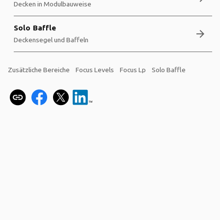
Decken in Modulbauweise
Solo Baffle
arrow_forward
Deckensegel und Baffeln
Zusätzliche Bereiche
Focus Levels
Focus Lp
Solo Baffle