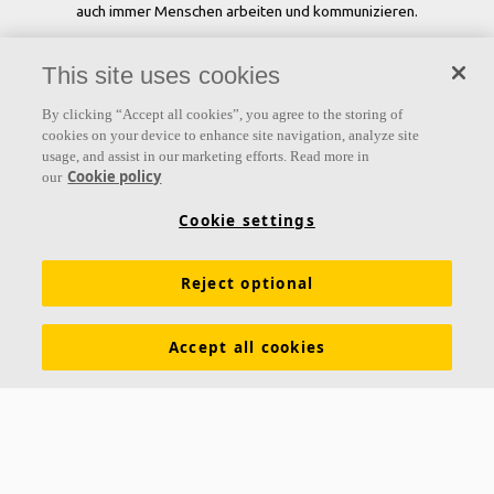
auch immer Menschen arbeiten und kommunizieren.
Folgen Sie uns
This site uses cookies
By clicking “Accept all cookies”, you agree to the storing of
cookies on your device to enhance site navigation, analyze site
usage, and assist in our marketing efforts. Read more in
Links
Cookie policy
our
Inspiration & Expertise
Kontakt
Karriere
Über Ecophon
Cookie settings
Impressum
Datenschutzerklärung
Akustiklösungen
Reject optional
Ecophon Preisliste
Tools & Services
Farben und Oberflächen
Funktionale Anforderungen
Accept all cookies
Ausschreibungstexte
Allgemeine Geschäftsbedingungen
Nachhaltigkeit
Download Broschüren
Leistungserklärungen
Akustikwissen
Newsletter abonnieren