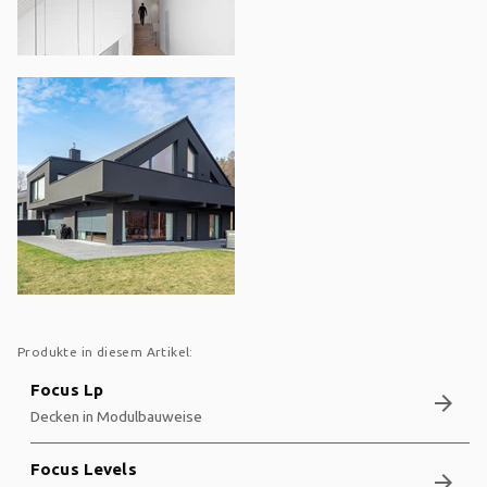
Produkte in diesem Artikel:
Focus Lp
arrow_forward
Decken in Modulbauweise
Focus Levels
arrow_forward