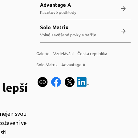
Advantage A
arrow_forward
Kazetové podhledy
Solo Matrix
arrow_forward
Volně zavěšené prvky a baffle
Galerie
Vzdělávání
Česká republika
Solo Matrix
Advantage A
 lepší
 nejen svou
postavení ve
sti