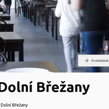
arrow_forward
Prohlédnět
Dolní Břežany
Dolní Břežany