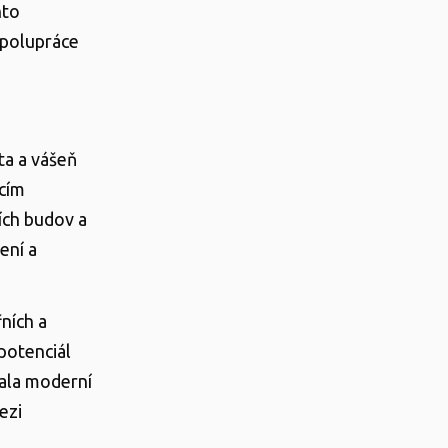
nto
spolupráce
ita a vášeň
acím
ních budov a
ení a
ních a
potenciál
vala moderní
ezi