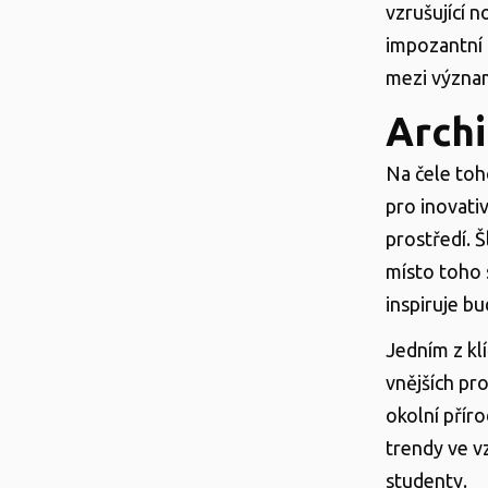
vzrušující 
impozantní 
mezi význam
Archi
Na čele toho
pro inovati
prostředí. 
místo toho 
inspiruje b
Jedním z kl
vnějších pr
okolní přír
trendy ve v
studenty.