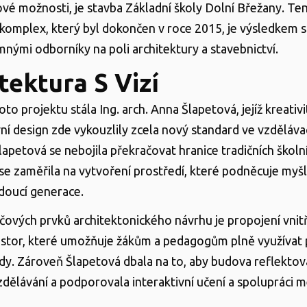
nové možnosti, je stavba Základní školy Dolní Břežany. Te
komplex, který byl dokončen v roce 2015, je výsledkem 
nými odborníky na poli architektury a stavebnictví.
tektura S Vizí
to projektu stála Ing. arch. Anna Šlapetová, jejíž kreativ
vní design zde vykouzlily zcela nový standard ve vzděláv
Šlapetová se nebojila překračovat hranice tradičních škol
se zaměřila na vytvoření prostředí, které podněcuje myšl
udoucí generace.
íčových prvků architektonického návrhu je propojení vnitř
ostor, které umožňuje žákům a pedagogům plně využívat 
ody. Zároveň Šlapetová dbala na to, aby budova reflekto
zdělávání a podporovala interaktivní učení a spolupráci m