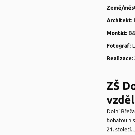
Země/měst
Architekt:
I
Montáž:
B&V
Fotograf:
L
Realizace:
ZŠ Do
vzděl
Dolní Břeža
bohatou his
21. století.