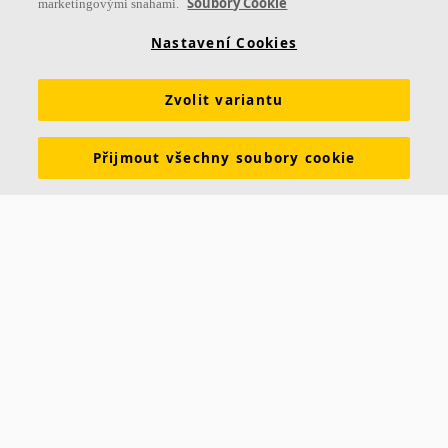
Soubory Cookie
marketingovými snahami.
Produkty
Inspirace & znalosti
Funkční požadavky
Nastavení Cookies
Barvy a povrchy
Nástroje & služby
Zvolit variantu
Prohlášení o vlastnostech
Brožury ke stažení
Udržitelnost
Ceník
Skupina Ecophon
Právní informace
Přijmout všechny soubory cookie
Údaje pro dodavatele ČR
Údaje pro dodavatele SR
Aktuality
Kontakt Praha
Smrčkova 2485/4
180 00 Praha 8
Tel.: +420 220 406 580
Email:
info@ecophon.cz