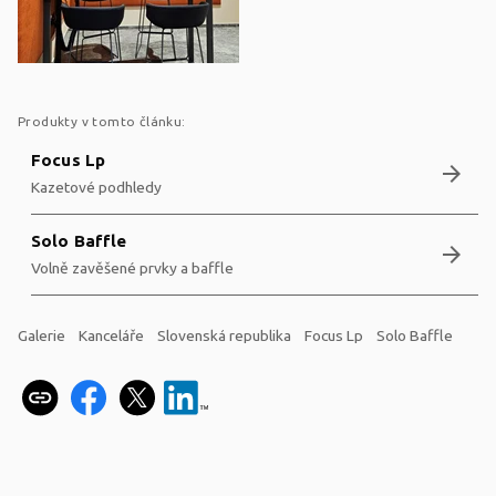
Produkty v tomto článku:
Focus Lp
arrow_forward
Kazetové podhledy
Solo Baffle
arrow_forward
Volně zavěšené prvky a baffle
Galerie
Kanceláře
Slovenská republika
Focus Lp
Solo Baffle