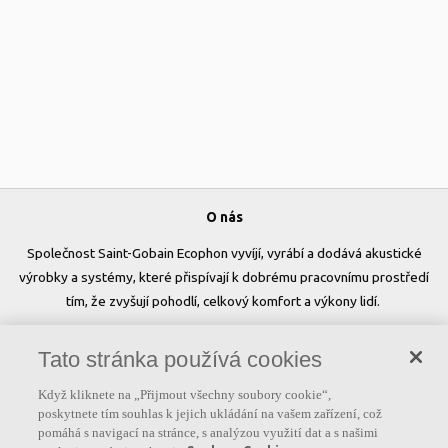
O nás
Společnost Saint-Gobain Ecophon vyvíjí, vyrábí a dodává akustické
výrobky a systémy, které přispívají k dobrému pracovnímu prostředí
tím, že zvyšují pohodlí, celkový komfort a výkony lidí.
Sledujte nás
Tato stránka používá cookies
Když kliknete na „Přijmout všechny soubory cookie“,
poskytnete tím souhlas k jejich ukládání na vašem zařízení, což
pomáhá s navigací na stránce, s analýzou využití dat a s našimi
Užitečné odkazy