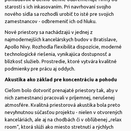
starostí s ich inkasovaním. Pri navrhovaní svojho
nového sídla sa rozhodli urobiť to isté pre svojich
zamestnancov - odbremeniť ich od hluku.
Nové priestory sa nachádzajú v jednej z
najmodernejších kancelárskych budov v Bratislave,
Apollo Nivy. Rozhodla flexibilita dispozície, moderné
technologické riešenia, vynikajúca dostupnosť a
blízkosť služieb. Prostredie, ktoré vytvára kvalitné
podmienky pre prácu aj oddych.
Akustika ako základ pre koncentráciu a pohodu
Cieľom bolo dotvoriť prenajaté priestory tak, aby v
nich zamestnanci pracovali v príjemnej, nerušenej
atmosfére. Kvalitná priestorová akustika bola preto
nevyhnutnou súčasťou projektu - nielen v otvorených
kanceláriách, ale aj na chodbách či v obľúbenej „relax
room“, ktorá slúži ako miesto stretnutí a rýchlych