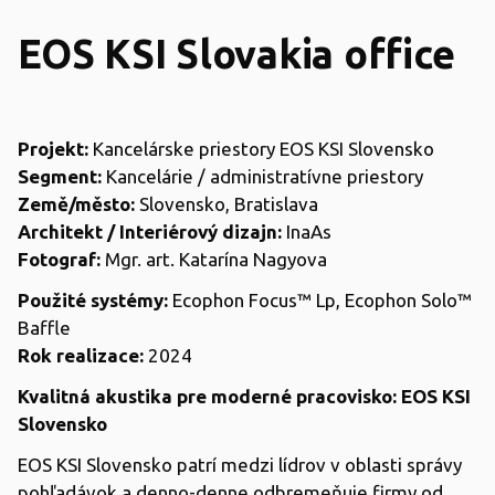
EOS KSI Slovakia office
Projekt:
Kancelárske priestory EOS KSI Slovensko
Segment:
Kancelárie / administratívne priestory
Země/město:
Slovensko, Bratislava
Architekt / Interiérový dizajn:
InaAs
Fotograf:
Mgr. art. Katarína Nagyova
Použité systémy:
Ecophon Focus™ Lp, Ecophon Solo™
Baffle
Rok realizace:
2024
Kvalitná akustika pre moderné pracovisko: EOS KSI
Slovensko
EOS KSI Slovensko patrí medzi lídrov v oblasti správy
pohľadávok a denno-denne odbremeňuje firmy od