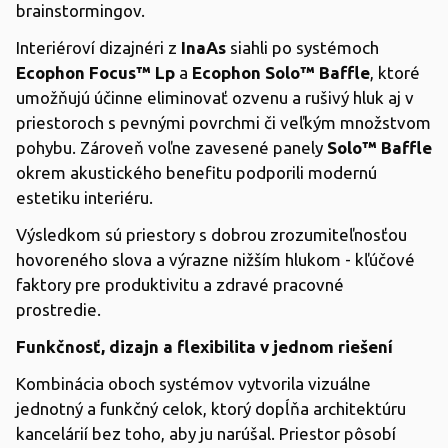
brainstormingov.
Interiéroví dizajnéri z
InaAs
siahli po systémoch
Ecophon Focus™ Lp
a
Ecophon Solo™ Baffle
, ktoré
umožňujú účinne eliminovať ozvenu a rušivý hluk aj v
priestoroch s pevnými povrchmi či veľkým množstvom
pohybu. Zároveň voľne zavesené panely
Solo™ Baffle
okrem akustického benefitu podporili modernú
estetiku interiéru.
Výsledkom sú priestory s dobrou zrozumiteľnosťou
hovoreného slova a výrazne nižším hlukom - kľúčové
faktory pre produktivitu a zdravé pracovné
prostredie.
Funkčnosť, dizajn a flexibilita v jednom riešení
Kombinácia oboch systémov vytvorila vizuálne
jednotný a funkčný celok, ktorý dopĺňa architektúru
kancelárií bez toho, aby ju narúšal. Priestor pôsobí