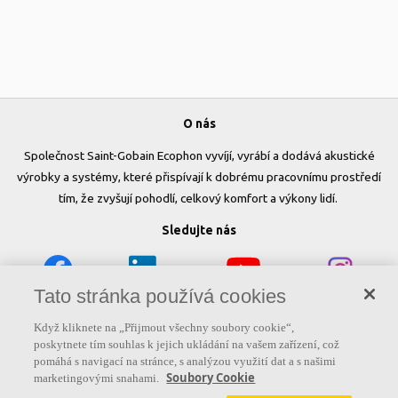
O nás
Společnost Saint-Gobain Ecophon vyvíjí, vyrábí a dodává akustické
výrobky a systémy, které přispívají k dobrému pracovnímu prostředí
tím, že zvyšují pohodlí, celkový komfort a výkony lidí.
Sledujte nás
Tato stránka používá cookies
Užitečné odkazy
Když kliknete na „Přijmout všechny soubory cookie“,
poskytnete tím souhlas k jejich ukládání na vašem zařízení, což
Produkty
Inspirace & znalosti
Funkční požadavky
pomáhá s navigací na stránce, s analýzou využití dat a s našimi
Soubory Cookie
marketingovými snahami.
Barvy a povrchy
Nástroje & služby