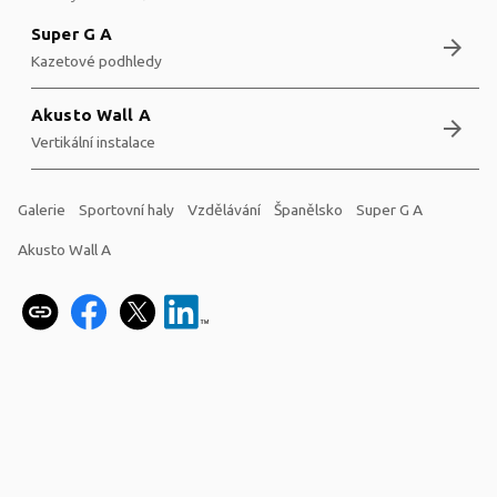
Super G A
arrow_forward
Kazetové podhledy
Akusto Wall A
arrow_forward
Vertikální instalace
Galerie
Sportovní haly
Vzdělávání
Španělsko
Super G A
Akusto Wall A