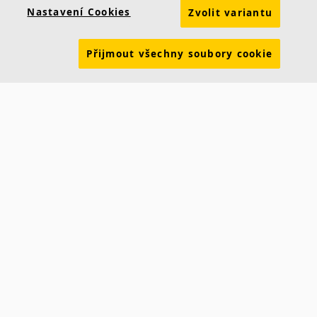
Nastavení Cookies
Zvolit variantu
Prohlášení o vlastnostech
Brožury ke stažení
Udržitelnost
Ceník
Skupina Ecophon
Právní informace
Přijmout všechny soubory cookie
Údaje pro dodavatele ČR
Údaje pro dodavatele SR
Aktuality
Kontakt Praha
Smrčkova 2485/4
180 00 Praha 8
Tel.: +420 220 406 580
Email:
info@ecophon.cz
Kontakt Bratislava
Stará Vajnorská 139