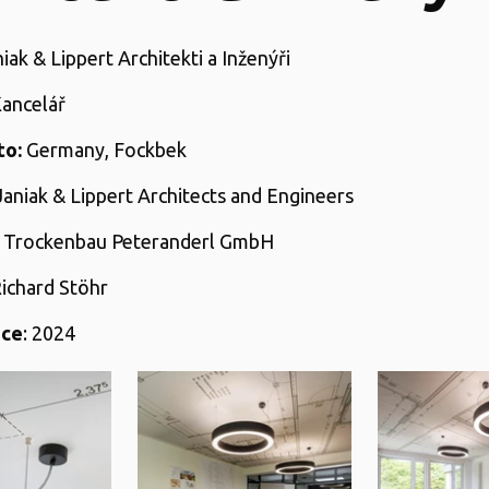
niak & Lippert Architekti a Inženýři
Kancelář
o:
Germany, Fockbek
 Janiak & Lippert Architects and Engineers
: Trockenbau Peteranderl GmbH
Richard Stöhr
ace
: 2024