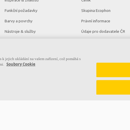
Inspirace & znalosti
Ceník
Funkční požadavky
Skupina Ecophon
Barvy a povrchy
Právní informace
Nástroje & služby
Údaje pro dodavatele ČR
Prohlášení o vlastnostech
Údaje pro dodavatele SR
Brožury ke stažení
Aktuality
 k jejich ukládání na vašem zařízení, což pomáhá s
Soubory Cookie
ami.