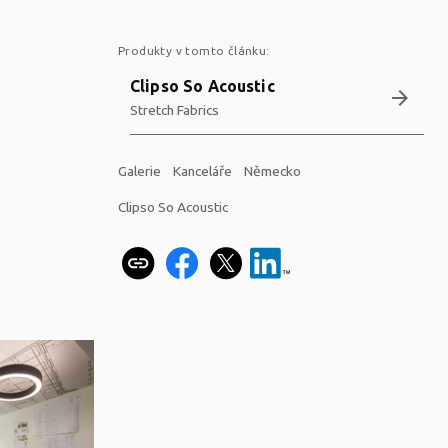
Produkty v tomto článku:
Clipso So Acoustic
arrow_forward
Stretch Fabrics
Galerie
Kanceláře
Německo
Clipso So Acoustic