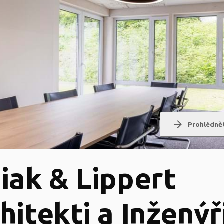
arrow_forward
Prohlédnět
iak & Lippert
hitekti a Inženýř