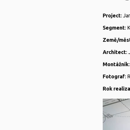
Project
: Ja
Segment
: 
Země/měst
Architect
:
Montážník
Fotograf
: 
Rok realiz