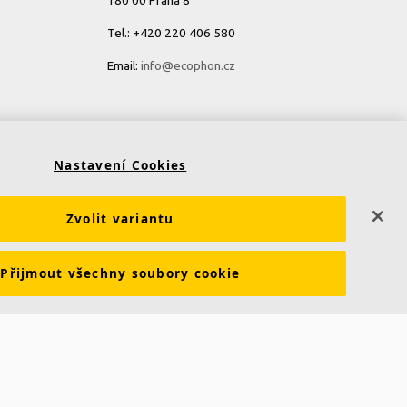
180 00 Praha 8
Tel.: +420 220 406 580
Email:
info@ecophon.cz
Kontakt Bratislava
Stará Vajnorská 139
Nastavení Cookies
831 04 Bratislava
Zvolit variantu
Tel.: +421 904 955 426
Email:
info@ecophon.sk
Přijmout všechny soubory cookie