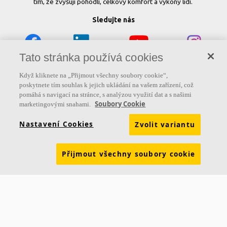
tím, že zvyšují pohodlí, celkový komfort a výkony lidí.
Sledujte nás
Tato stránka používá cookies
Užitečné odkazy
Když kliknete na „Přijmout všechny soubory cookie“,
poskytnete tím souhlas k jejich ukládání na vašem zařízení, což
Produkty
Inspirace & znalosti
Funkční požadavky
pomáhá s navigací na stránce, s analýzou využití dat a s našimi
Soubory Cookie
marketingovými snahami.
Barvy a povrchy
Nástroje & služby
Nastavení Cookies
Zvolit variantu
Prohlášení o vlastnostech
Brožury ke stažení
Udržitelnost
Ceník
Skupina Ecophon
Právní informace
Přijmout všechny soubory cookie
Údaje pro dodavatele ČR
Údaje pro dodavatele SR
Aktuality
Kontakt Praha
Smrčkova 2485/4