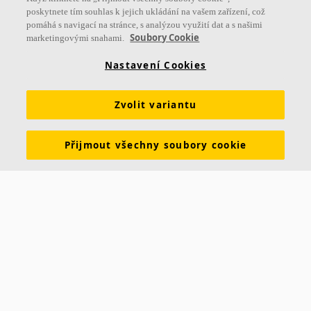
poskytnete tím souhlas k jejich ukládání na vašem zařízení, což
pomáhá s navigací na stránce, s analýzou využití dat a s našimi
Užitečné odkazy
Soubory Cookie
marketingovými snahami.
Produkty
Inspirace & znalosti
Funkční požadavky
Nastavení Cookies
Barvy a povrchy
Nástroje & služby
Zvolit variantu
Prohlášení o vlastnostech
Brožury ke stažení
Udržitelnost
Ceník
Skupina Ecophon
Právní informace
Přijmout všechny soubory cookie
Údaje pro dodavatele ČR
Údaje pro dodavatele SR
Aktuality
Kontakt Praha
Smrčkova 2485/4
180 00 Praha 8
Tel.: +420 220 406 580