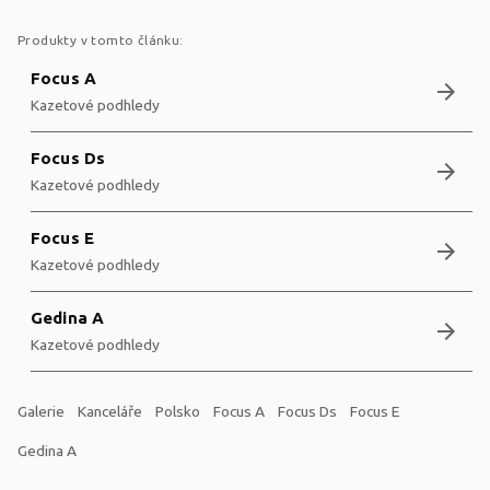
Produkty v tomto článku:
Focus A
arrow_forward
Kazetové podhledy
Focus Ds
arrow_forward
Kazetové podhledy
Focus E
arrow_forward
Kazetové podhledy
Gedina A
arrow_forward
Kazetové podhledy
Galerie
Kanceláře
Polsko
Focus A
Focus Ds
Focus E
Gedina A