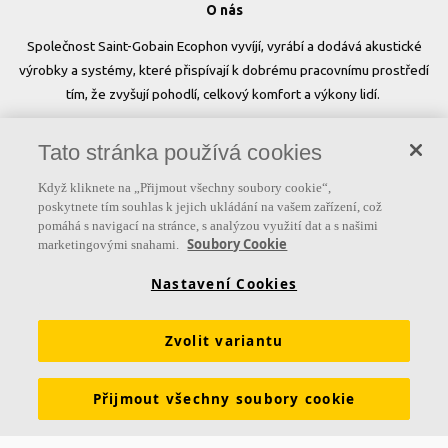
O nás
Společnost Saint-Gobain Ecophon vyvíjí, vyrábí a dodává akustické
výrobky a systémy, které přispívají k dobrému pracovnímu prostředí
tím, že zvyšují pohodlí, celkový komfort a výkony lidí.
Sledujte nás
Tato stránka používá cookies
Když kliknete na „Přijmout všechny soubory cookie“,
poskytnete tím souhlas k jejich ukládání na vašem zařízení, což
pomáhá s navigací na stránce, s analýzou využití dat a s našimi
Užitečné odkazy
Soubory Cookie
marketingovými snahami.
Produkty
Inspirace & znalosti
Funkční požadavky
Nastavení Cookies
Barvy a povrchy
Nástroje & služby
Zvolit variantu
Prohlášení o vlastnostech
Brožury ke stažení
Udržitelnost
Ceník
Skupina Ecophon
Právní informace
Přijmout všechny soubory cookie
Údaje pro dodavatele ČR
Údaje pro dodavatele SR