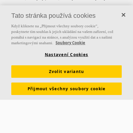
Sledujte nás
Tato stránka používá cookies
Když kliknete na „Přijmout všechny soubory cookie“,
poskytnete tím souhlas k jejich ukládání na vašem zařízení, což
pomáhá s navigací na stránce, s analýzou využití dat a s našimi
Užitečné odkazy
Soubory Cookie
marketingovými snahami.
Produkty
Inspirace & znalosti
Funkční požadavky
Nastavení Cookies
Barvy a povrchy
Nástroje & služby
Zvolit variantu
Prohlášení o vlastnostech
Brožury ke stažení
Udržitelnost
Ceník
Skupina Ecophon
Právní informace
Přijmout všechny soubory cookie
Údaje pro dodavatele ČR
Údaje pro dodavatele SR
Aktuality
Kontakt Praha
Smrčkova 2485/4