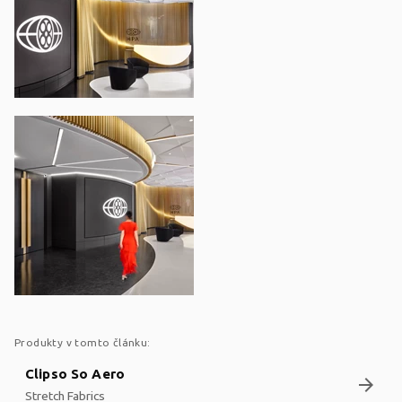
Produkty v tomto článku:
Clipso So Aero
arrow_forward
Stretch Fabrics