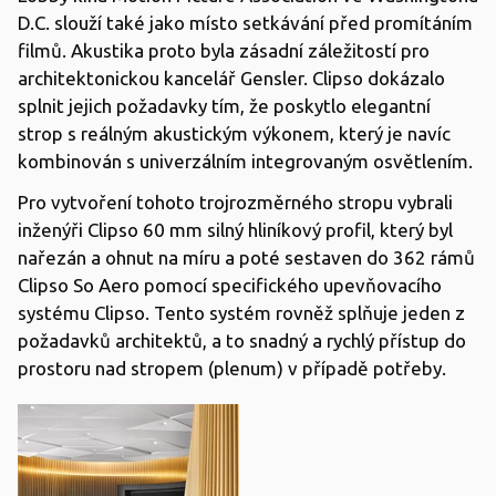
D.C. slouží také jako místo setkávání před promítáním
filmů. Akustika proto byla zásadní záležitostí pro
architektonickou kancelář Gensler. Clipso dokázalo
splnit jejich požadavky tím, že poskytlo elegantní
strop s reálným akustickým výkonem, který je navíc
kombinován s univerzálním integrovaným osvětlením.
Pro vytvoření tohoto trojrozměrného stropu vybrali
inženýři Clipso 60 mm silný hliníkový profil, který byl
nařezán a ohnut na míru a poté sestaven do 362 rámů
Clipso So Aero pomocí specifického upevňovacího
systému Clipso. Tento systém rovněž splňuje jeden z
požadavků architektů, a to snadný a rychlý přístup do
prostoru nad stropem (plenum) v případě potřeby.