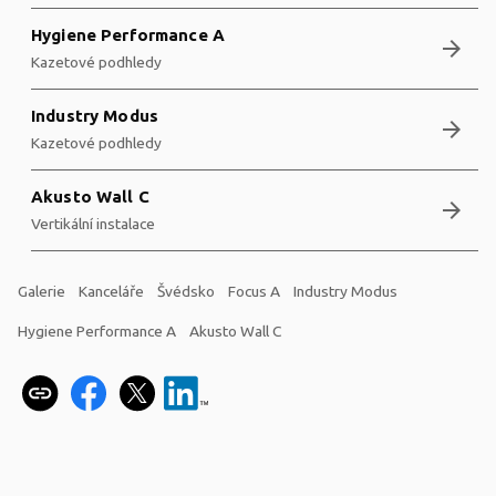
Hygiene Performance A
arrow_forward
Kazetové podhledy
Industry Modus
arrow_forward
Kazetové podhledy
Akusto Wall C
arrow_forward
Vertikální instalace
Galerie
Kanceláře
Švédsko
Focus A
Industry Modus
Hygiene Performance A
Akusto Wall C