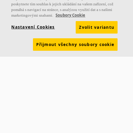
poskytnete tím souhlas k jejich ukládání na vašem zařízení, což
Produkty
Inspirace & znalosti
Funkční požadavky
pomáhá s navigací na stránce, s analýzou využití dat a s našimi
Soubory Cookie
marketingovými snahami.
Barvy a povrchy
Nástroje & služby
Nastavení Cookies
Zvolit variantu
Prohlášení o vlastnostech
Brožury ke stažení
Udržitelnost
Ceník
Skupina Ecophon
Právní informace
Přijmout všechny soubory cookie
Údaje pro dodavatele ČR
Údaje pro dodavatele SR
Aktuality
Kontakt Praha
Smrčkova 2485/4
180 00 Praha 8
Tel.: +420 220 406 580
Email:
info@ecophon.cz