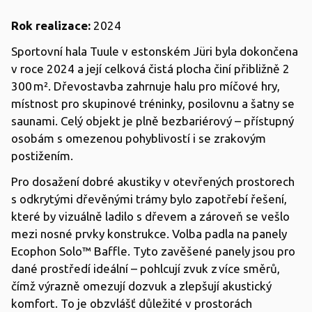
Rok realizace:
2024
Sportovní hala Tuule v estonském Jüri byla dokončena
v roce 2024 a její celková čistá plocha činí přibližně 2
300 m². Dřevostavba zahrnuje halu pro míčové hry,
místnost pro skupinové tréninky, posilovnu a šatny se
saunami. Celý objekt je plně bezbariérový – přístupný
osobám s omezenou pohyblivostí i se zrakovým
postižením.
Pro dosažení dobré akustiky v otevřených prostorech
s odkrytými dřevěnými trámy bylo zapotřebí řešení,
které by vizuálně ladilo s dřevem a zároveň se vešlo
mezi nosné prvky konstrukce. Volba padla na panely
Ecophon Solo™ Baffle. Tyto zavěšené panely jsou pro
dané prostředí ideální – pohlcují zvuk z více směrů,
čímž výrazně omezují dozvuk a zlepšují akustický
komfort. To je obzvlášť důležité v prostorách