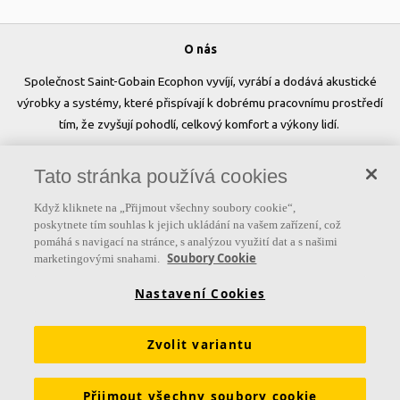
O nás
Společnost Saint-Gobain Ecophon vyvíjí, vyrábí a dodává akustické
výrobky a systémy, které přispívají k dobrému pracovnímu prostředí
tím, že zvyšují pohodlí, celkový komfort a výkony lidí.
Sledujte nás
Tato stránka používá cookies
Když kliknete na „Přijmout všechny soubory cookie“,
poskytnete tím souhlas k jejich ukládání na vašem zařízení, což
pomáhá s navigací na stránce, s analýzou využití dat a s našimi
Užitečné odkazy
Soubory Cookie
marketingovými snahami.
Produkty
Inspirace & znalosti
Funkční požadavky
Nastavení Cookies
Barvy a povrchy
Nástroje & služby
Zvolit variantu
Prohlášení o vlastnostech
Brožury ke stažení
Udržitelnost
Ceník
Skupina Ecophon
Právní informace
Přijmout všechny soubory cookie