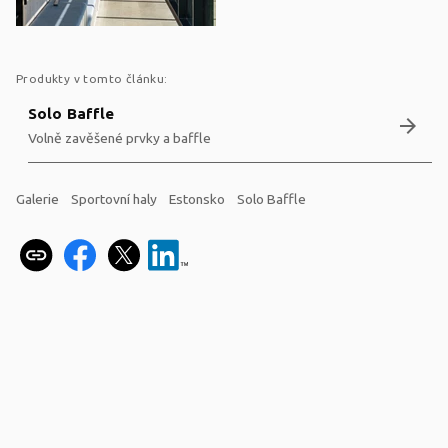
Produkty v tomto článku:
Solo Baffle
arrow_forward
Volně zavěšené prvky a baffle
Galerie
Sportovní haly
Estonsko
Solo Baffle