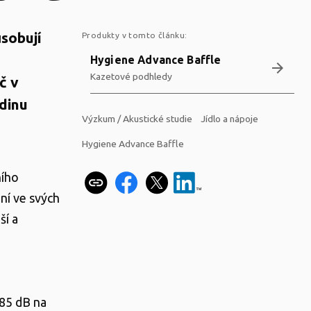
sobují
Produkty v tomto článku:
Hygiene Advance Baffle
arrow_forward
Kazetové podhledy
č v
adinu
Výzkum / Akustické studie
Jídlo a nápoje
Hygiene Advance Baffle
ního
ní ve svých
ší a
 85 dB na