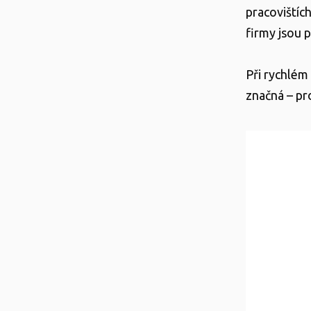
pracovištíc
firmy jsou 
Při rychlém
značná – pro