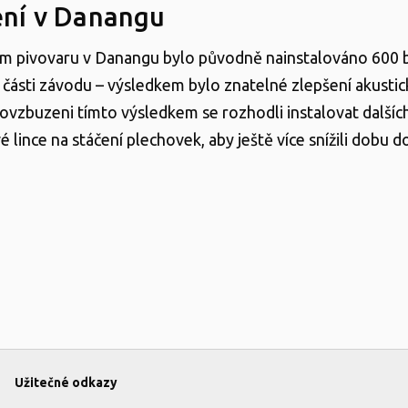
ení v Danangu
m pivovaru v Danangu bylo původně nainstalováno 600 b
í části závodu – výsledkem bylo znatelné zlepšení akusti
Povzbuzeni tímto výsledkem se rozhodli instalovat dalšíc
é lince na stáčení plechovek, aby ještě více snížili dobu 
Užitečné odkazy