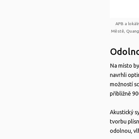
APB a lokál
Městě, Quangn
Odolno
Na místo byl
navrhli opt
možností sc
přibližně 9
Akustický s
tvorbu plís
odolnou, vl