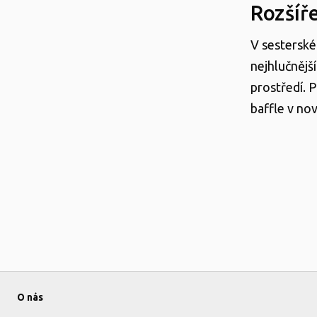
Rozšíř
V sesterské
nejhlučnějš
prostředí. 
baffle v nov
O nás