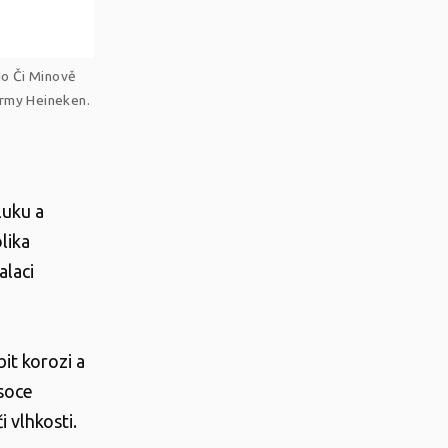
Ho Či Minově
irmy Heineken.
luku a
lika
alaci
it korozi a
ysoce
 vlhkosti.