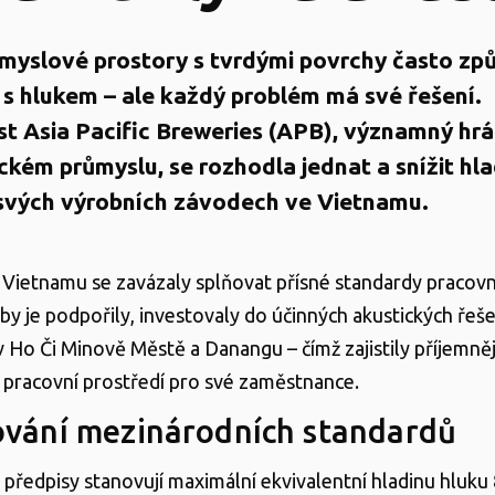
myslové prostory s tvrdými povrchy často způ
s hlukem – ale každý problém má své řešení.
t Asia Pacific Breweries (APB), významný hrá
ckém průmyslu, se rozhodla jednat a snížit hl
 svých výrobních závodech ve Vietnamu.
 Vietnamu se zavázaly splňovat přísné standardy pracov
Aby je podpořily, investovaly do účinných akustických řeše
 Ho Či Minově Městě a Danangu – čímž zajistily příjemněj
 pracovní prostředí pro své zaměstnance.
vání mezinárodních standardů
předpisy stanovují maximální ekvivalentní hladinu hluku