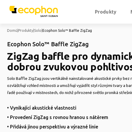
Produkty
Domů
|
Produkty
|
Solo
|
Ecophon Solo™ Baffle ZigZag
Ecophon Solo™ Baffle ZigZag
ZigZag baffle pro dynamick
dobrou zvukovou pohltivo
Solo Baffle ZigZag jsou vertikálně nainstalované akustické prvky bez 
ozvláštňují vzhled místnosti a umožňují vyjádřit styl různými tvary a b
řadě používají v místnostech, do nichž přirozené světlo proniká střeš
• Vynikající akustické vlastnosti
• Provedení ZigZag s rovnou hranou s nátěrem
• Přidává jinou perspektivu a výrazné linie