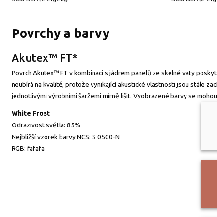
Povrchy a barvy
Akutex™ FT*
Povrch Akutex™ FT v kombinaci s jádrem panelů ze skelné vaty poskytuj
neubírá na kvalitě, protože vynikající akustické vlastnosti jsou stál
jednotlivými výrobními šaržemi mírně lišit. Vyobrazené barvy se mohou l
White Frost
Odrazivost světla:
85%
Nejbližší vzorek barvy NCS:
S 0500-N
RGB:
fafafa