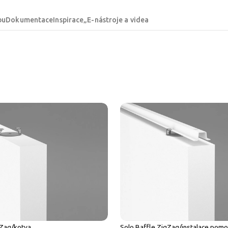
bu
Dokumentace
Inspirace
„E-nástroje a videa
gZag/kotva
Solo Baffle ZigZag/instalace pomo