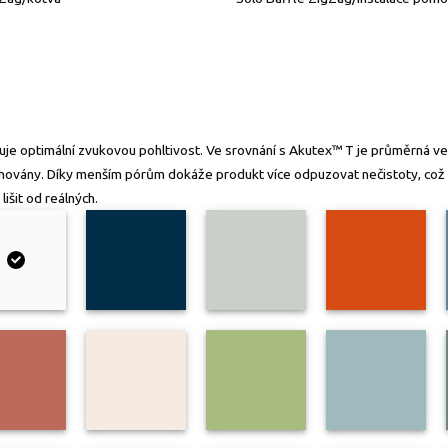
e optimální zvukovou pohltivost. Ve srovnání s Akutex™ T je průměrná veli
e zachovány. Díky menším pórům dokáže produkt více odpuzovat nečistoty, c
išit od reálných.