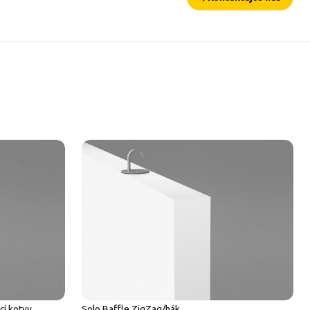
cí kotvy
Solo Baffle ZigZag/hák