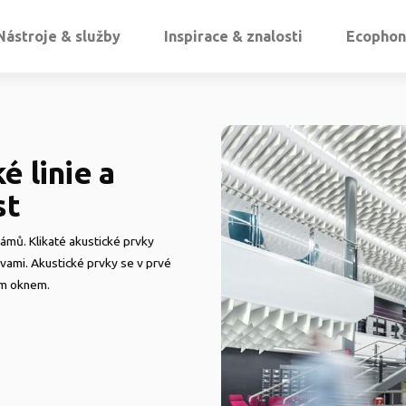
Nástroje & služby
Inspirace & znalosti
Ecophon
é linie a
st
rámů. Klikaté akustické prvky
arvami. Akustické prvky se v prvé
ním oknem.