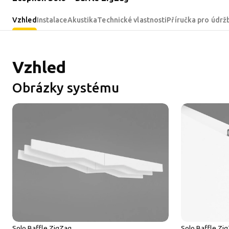
Vzhled
Instalace
Akustika
Technické vlastnosti
Příručka pro údrž
Vzhled
Obrázky systému
Solo Baffle ZigZag
Solo Baffle Zi