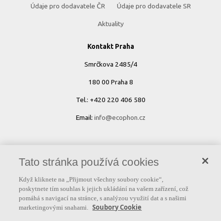
Údaje pro dodavatele ČR
Údaje pro dodavatele SR
Aktuality
Kontakt Praha
Smrčkova 2485/4
180 00 Praha 8
Tel.: +420 220 406 580
Email:
info@ecophon.cz
Kontakt Bratislava
Tato stránka používá cookies
Stará Vajnorská 139
Když kliknete na „Přijmout všechny soubory cookie“,
831 04 Bratislava
poskytnete tím souhlas k jejich ukládání na vašem zařízení, což
pomáhá s navigací na stránce, s analýzou využití dat a s našimi
Tel.: +421 904 955 426
Soubory Cookie
marketingovými snahami.