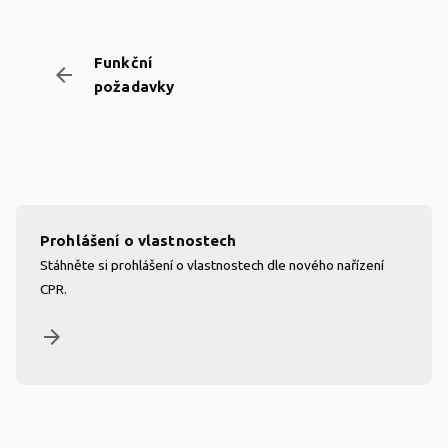
Funkční
arrow_backward
požadavky
Prohlášení o vlastnostech
Stáhněte si prohlášení o vlastnostech dle nového nařízení
CPR.
arrow_forward