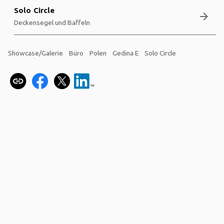
Solo Circle
arrow_forward
Deckensegel und Baffeln
Showcase/Galerie
Büro
Polen
Gedina E
Solo Circle