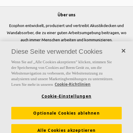
Über uns
Ecophon entwickelt, produziert und vertreibt Akustikdecken und
Wandabsorber, die zu einer guten Arbeitsumgebung beitragen, wo
auch immer Menschen arbeiten und kommunizieren.
Diese Seite verwendet Cookies
Folgen Sie uns
Wenn Sie auf „Alle Cookies akzeptieren“ klicken, stimmen Sie
der Speicherung von Cookies auf Ihrem Gerät zu, um die
Websitenavigation zu verbessern, die Websitenutzung zu
analysieren und unsere Marketingbemühungen zu unterstützen.
Links
Cookie-Richtlinien
Lesen Sie mehr in unseren
Referenzen
Akustiklösungen
Akustikwissen
Cookie-Einstellungen
Nachhaltigkeit
Über Ecophon
Karriere
Optionale Cookies ablehnen
Ecophon Preisliste
Download Broschüren
Ausschreibungstexte
Tools & Services
Alle Cookies akzeptieren