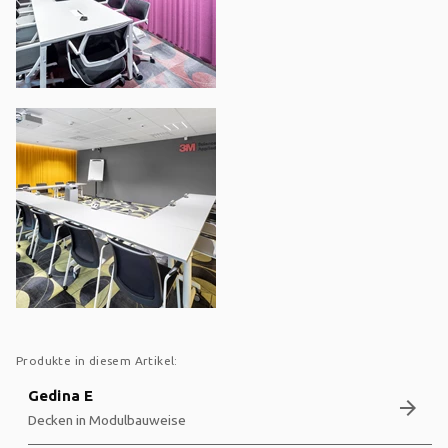
Produkte in diesem Artikel:
Gedina E
arrow_forward
Decken in Modulbauweise