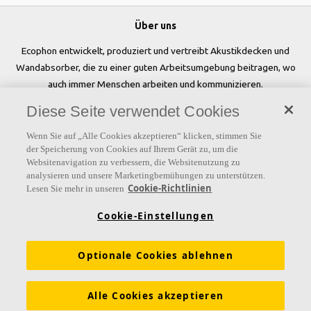
Über uns
Ecophon entwickelt, produziert und vertreibt Akustikdecken und
Wandabsorber, die zu einer guten Arbeitsumgebung beitragen, wo
auch immer Menschen arbeiten und kommunizieren.
Diese Seite verwendet Cookies
Folgen Sie uns
Wenn Sie auf „Alle Cookies akzeptieren“ klicken, stimmen Sie
der Speicherung von Cookies auf Ihrem Gerät zu, um die
Websitenavigation zu verbessern, die Websitenutzung zu
analysieren und unsere Marketingbemühungen zu unterstützen.
Links
Cookie-Richtlinien
Lesen Sie mehr in unseren
Referenzen
Akustiklösungen
Akustikwissen
Cookie-Einstellungen
Nachhaltigkeit
Über Ecophon
Karriere
Optionale Cookies ablehnen
Ecophon Preisliste
Download Broschüren
Ausschreibungstexte
Tools & Services
Alle Cookies akzeptieren
Newsletter abonnieren
Leistungserklärungen