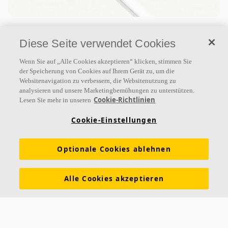
Ecophon Hygiene Clinic™ E
Diese Seite verwendet Cookies
Ecophon Hygiene Clinic™ E ist ein
höchstabsorbierendes Akustikdeckensystem für
Wenn Sie auf „Alle Cookies akzeptieren“ klicken, stimmen Sie
der Speicherung von Cookies auf Ihrem Gerät zu, um die
trockene Umgebungen. Die emissionsarmen
Websitenavigation zu verbessern, die Websitenutzung zu
Akustikdeckenplatten sorgen für eine
analysieren und unsere Marketingbemühungen zu unterstützen.
Cookie-Richtlinien
Lesen Sie mehr in unseren
Absorptionsklasse A
Oberfläche Akutex™ T
Cookie-Einstellungen
Für trockene Umgebungen – Trocken- und
Feuchtwischen
Optionale Cookies ablehnen
Alle Cookies akzeptieren