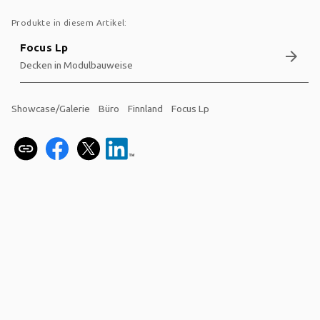
Produkte in diesem Artikel:
Focus Lp
arrow_forward
Decken in Modulbauweise
Showcase/Galerie
Büro
Finnland
Focus Lp