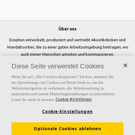
Über uns
Ecophon entwickelt, produziert und vertreibt Akustikdecken und
Wandabsorber, die zu einer guten Arbeitsumgebung beitragen, wo
auch immer Menschen arbeiten und kommunizieren.
Diese Seite verwendet Cookies
Folgen Sie uns
Wenn Sie auf „Alle Cookies akzeptieren“ klicken, stimmen Sie
der Speicherung von Cookies auf Ihrem Gerät zu, um die
Websitenavigation zu verbessern, die Websitenutzung zu
analysieren und unsere Marketingbemühungen zu unterstützen.
Links
Cookie-Richtlinien
Lesen Sie mehr in unseren
Referenzen
Akustiklösungen
Akustikwissen
Cookie-Einstellungen
Nachhaltigkeit
Über Ecophon
Karriere
Optionale Cookies ablehnen
Ecophon Preisliste
Download Broschüren