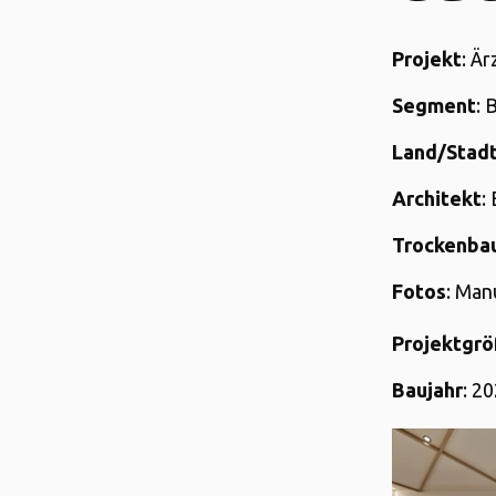
Projekt
: Ä
Segment
: 
Land/Stad
Architekt
:
Trockenba
Fotos
: Man
Projektgr
Baujahr
: 2