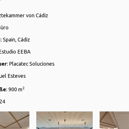
rztekammer von Cádiz
Büro
t
: Spain, Cádiz
 Estudio EEBA
uer
: Placatec Soluciones
uel Esteves
2
öße
: 900 m
024