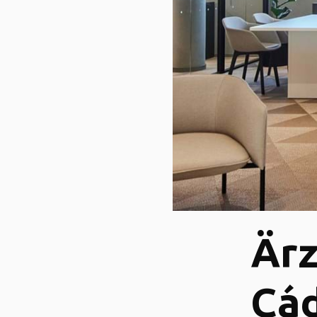
Är
Cád