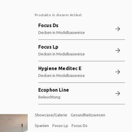
Produkte in diesem Artikel:
Focus Ds
arrow_forward
Decken in Modulbauweise
Focus Lp
arrow_forward
Decken in Modulbauweise
Hygiene Meditec E
arrow_forward
Decken in Modulbauweise
Ecophon Line
arrow_forward
Beleuchtung
Showcase/Galerie
Gesundheitswesen
Spanien
Focus Lp
Focus Ds