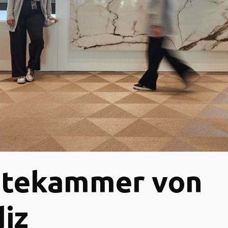
ztekammer von
iz