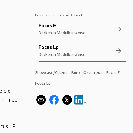
Produkte in diesem Artikel:
Focus E
arrow_forward
Decken in Modulbauweise
Focus Lp
arrow_forward
Decken in Modulbauweise
Showcase/Galerie
Büro
Österreich
Focus E
Focus Lp
e die
n. In den
ocus LP