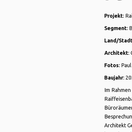
Projekt
: R
Segment
: 
Land/Stad
Architekt
:
Fotos
: Paul
Baujahr
: 2
Im Rahmen d
Raiffeisenb
Büroräumen 
Besprechun
Architekt G