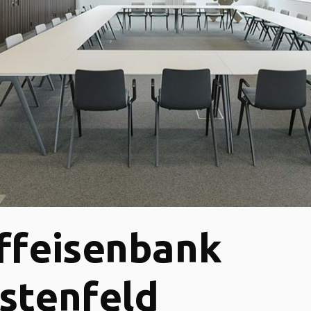
ffeisenbank
stenfeld