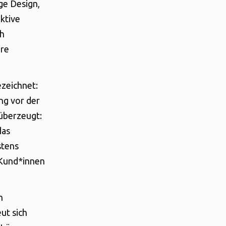
ge Design,
aktive
ch
ere
zeichnet:
ng vor der
überzeugt:
das
stens
 Kund*innen
n
ut sich