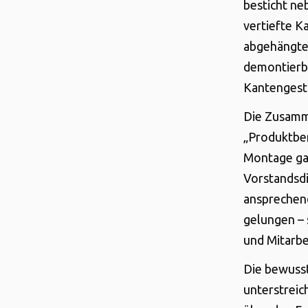
besticht ne
vertiefte K
abgehängte 
demontierba
Kantengesta
Die Zusamme
„Produktber
Montage gar
Vorstandsdi
ansprechen
gelungen – 
und Mitarbe
Die bewuss
unterstreic