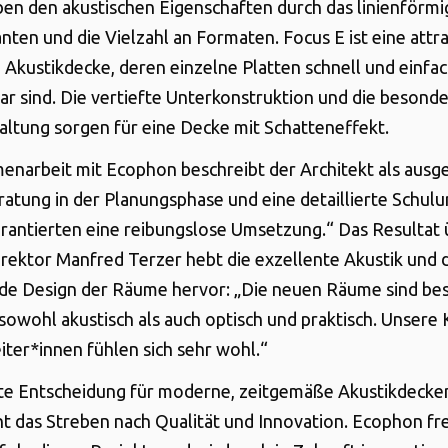
ben den akustischen Eigenschaften durch das linienförmi
anten und die Vielzahl an Formaten. Focus E ist eine attr
Akustikdecke, deren einzelne Platten schnell und einfa
r sind. Die vertiefte Unterkonstruktion und die besond
ltung sorgen für eine Decke mit Schatteneffekt.
narbeit mit Ecophon beschreibt der Architekt als ausge
atung in der Planungsphase und eine detaillierte Schulu
antierten eine reibungslose Umsetzung.“ Das Resultat 
rektor Manfred Terzer hebt die exzellente Akustik und 
de Design der Räume hervor: „Die neuen Räume sind be
sowohl akustisch als auch optisch und praktisch. Unsere
iter*innen fühlen sich sehr wohl.“
te Entscheidung für moderne, zeitgemäße Akustikdecke
ht das Streben nach Qualität und Innovation. Ecophon fre