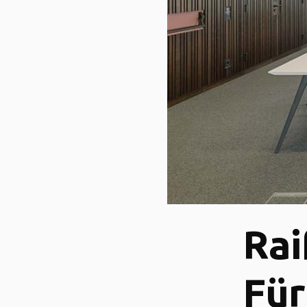
Rai
Für