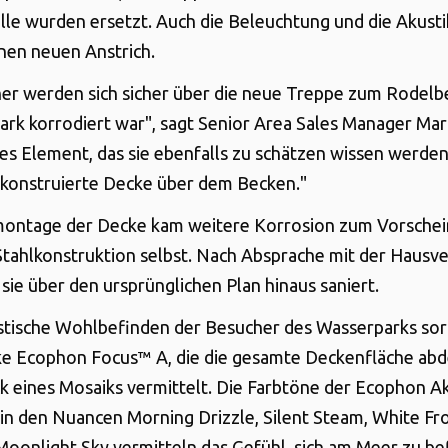
e wurden ersetzt. Auch die Beleuchtung und die Akust
inen neuen Anstrich.
er werden sich sicher über die neue Treppe zum Rodelb
tark korrodiert war", sagt Senior Area Sales Manager Mar
ges Element, das sie ebenfalls zu schätzen wissen werden,
konstruierte Decke über dem Becken."
montage der Decke kam weitere Korrosion zum Vorschein
Stahlkonstruktion selbst. Nach Absprache mit der Hausv
sie über den ursprünglichen Plan hinaus saniert.
stische Wohlbefinden der Besucher des Wasserparks sor
ke Ecophon Focus™ A, die die gesamte Deckenfläche abd
k eines Mosaiks vermittelt. Die Farbtöne der Ecophon 
in den Nuancen Morning Drizzle, Silent Steam, White Fr
oonlight Sky vermitteln das Gefühl, sich am Meer zu be