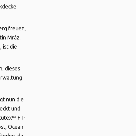
ikdecke
erg freuen,
tin Mráz.
 ist die
, dieses
erwaltung
gt nun die
eckt und
Akutex™ FT-
ost, Ocean
finden, da