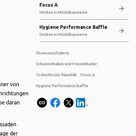
Focus A
arrow_forward
Decken in Modulbauweise
Hygiene Performance Baffle
arrow_forward
Decken in Modulbauweise
Showcase/Galerie
Schwimmhallen und Freizeitbäder
Tschechische Republik
Focus A
hner von
Hygiene Performance Baffle
inrichtungen
ppe daran
assaden
lage der