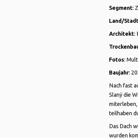
Segment
: 
Land/Stad
Architekt
:
Trockenba
Fotos
: Mul
Baujahr
: 2
Nach fast 
Slaný die W
miterleben,
teilhaben d
Das Dach wu
wurden komp