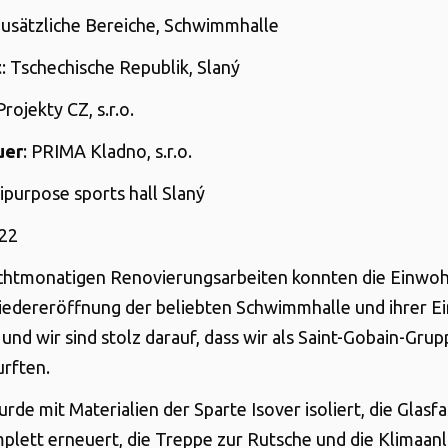
Zusätzliche Bereiche, Schwimmhalle
t
: Tschechische Republik, Slaný
 Projekty CZ, s.r.o.
uer
: PRIMA Kladno, s.r.o.
tipurpose sports hall Slaný
022
achtmonatigen Renovierungsarbeiten konnten die Einwo
iedereröffnung der beliebten Schwimmhalle und ihrer E
 und wir sind stolz darauf, dass wir als Saint-Gobain-Gru
urften.
rde mit Materialien der Sparte Isover isoliert, die Glasf
lett erneuert, die Treppe zur Rutsche und die Klimaan