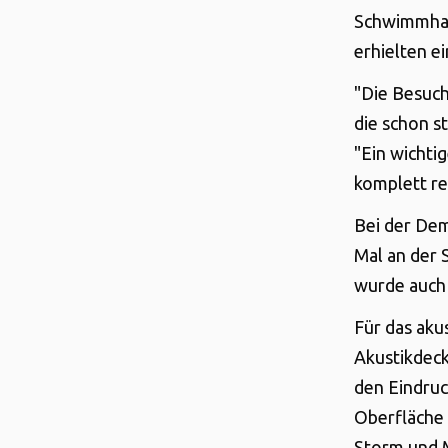
Schwimmhall
erhielten e
"Die Besuch
die schon s
"Ein wichti
komplett re
Bei der De
Mal an der 
wurde auch 
Für das aku
Akustikdec
den Eindruc
Oberfläche 
Storm und M