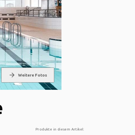
arrow_forward
Weitere Fotos
e
Produkte in diesem Artikel: