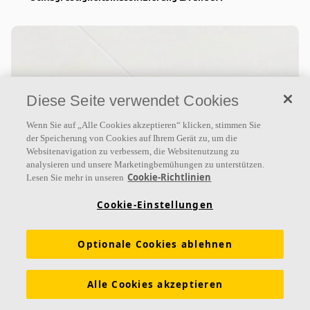
Diese Seite verwendet Cookies
Wenn Sie auf „Alle Cookies akzeptieren“ klicken, stimmen Sie
der Speicherung von Cookies auf Ihrem Gerät zu, um die
Websitenavigation zu verbessern, die Websitenutzung zu
analysieren und unsere Marketingbemühungen zu unterstützen.
Ecophon Super G™ B
Cookie-Richtlinien
Lesen Sie mehr in unseren
Ecophon Super G™ B ist eine Akustikdecke, die
Cookie-Einstellungen
überall dort eingesetzt werden kann, wo eine Decke
mit kleinstmöglicher totaler Konstruktionshöhe
erforderlich
Optionale Cookies ablehnen
Absorptionsklasse A
Alle Cookies akzeptieren
Farbbeschichtete Kanten
Schlagfestigkeitsklassifizierung 1A