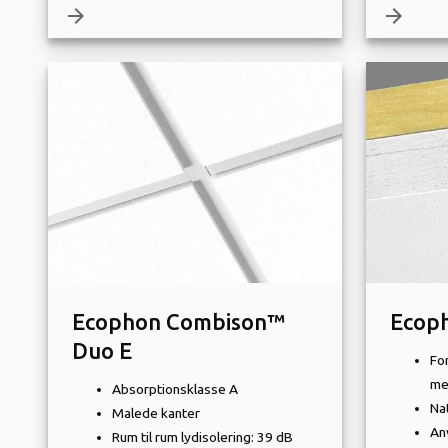
arrow_forward
arrow_forward
Ecophon Combison™
Ecop
Duo E
Fo
me
Absorptionsklasse A
Nat
Malede kanter
An
Rum til rum lydisolering: 39 dB