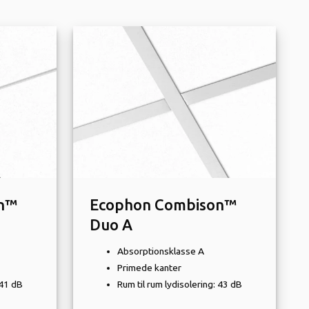
n™
Ecophon Combison™
Duo A
Absorptionsklasse A
Primede kanter
 41 dB
Rum til rum lydisolering: 43 dB