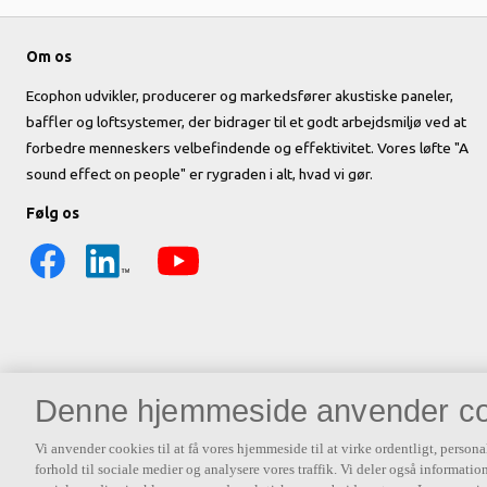
Om os
Ecophon udvikler, producerer og markedsfører akustiske paneler,
baffler og loftsystemer, der bidrager til et godt arbejdsmiljø ved at
forbedre menneskers velbefindende og effektivitet. Vores løfte "A
sound effect on people" er rygraden i alt, hvad vi gør.
Følg os
Denne hjemmeside anvender co
Vi anvender cookies til at få vores hjemmeside til at virke ordentligt, persona
forhold til sociale medier og analysere vores traffik. Vi deler også informat