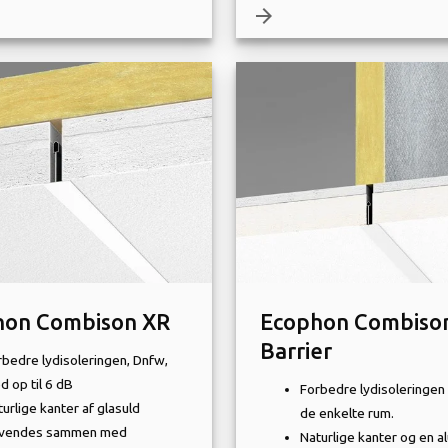
arrow_forward
hon Combison XR
Ecophon Combiso
Barrier
rbedre lydisoleringen, Dnfw,
d op til 6 dB
Forbedre lydisoleringen
urlige kanter af glasuld
de enkelte rum.
vendes sammen med
Naturlige kanter og en a