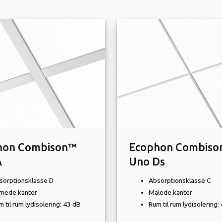
hon Combison™
Ecophon Combiso
A
Uno Ds
sorptionsklasse D
Absorptionsklasse C
imede kanter
Malede kanter
 til rum lydisolering: 43 dB
Rum til rum lydisolering: