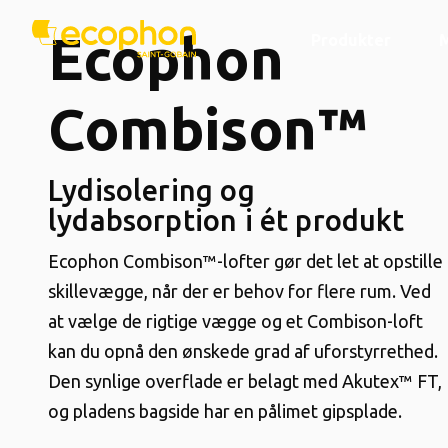
Ecophon
Produkter
Combison™
Lydisolering og
lydabsorption i ét produkt
Ecophon Combison™-lofter gør det let at opstille
skillevægge, når der er behov for flere rum. Ved
at vælge de rigtige vægge og et Combison-loft
kan du opnå den ønskede grad af uforstyrrethed.
Den synlige overflade er belagt med Akutex™ FT,
og pladens bagside har en pålimet gipsplade.