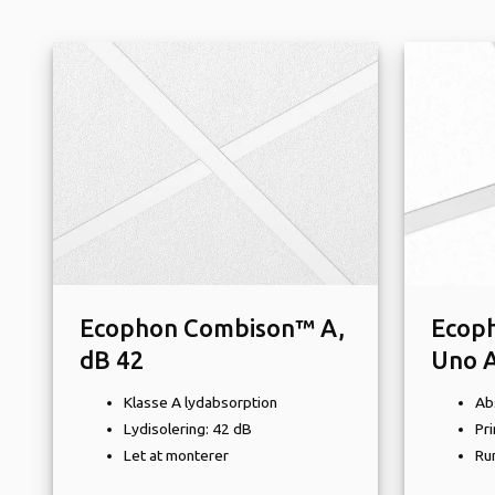
Ecophon Combison™ A,
Ecop
dB 42
Uno 
Klasse A lydabsorption
Ab
Lydisolering: 42 dB
Pr
Let at monterer
Rum