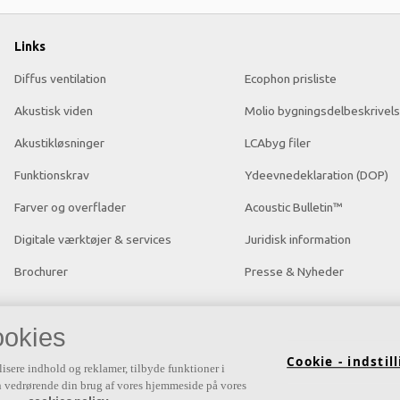
Links
Diffus ventilation
Ecophon prisliste
Akustisk viden
Molio bygningsdelbeskrivels
Akustikløsninger
LCAbyg filer
Funktionskrav
Ydeevnedeklaration (DOP)
Farver og overflader
Acoustic Bulletin™
Digitale værktøjer & services
Juridisk information
Brochurer
Presse & Nyheder
okies
Cookie - indstil
lisere indhold og reklamer, tilbyde funktioner i
ion vedrørende din brug af vores hjemmeside på vores