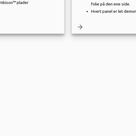
mbison™ plader
folie på den ene side.
Hvert panel er let demon
arrow_forward