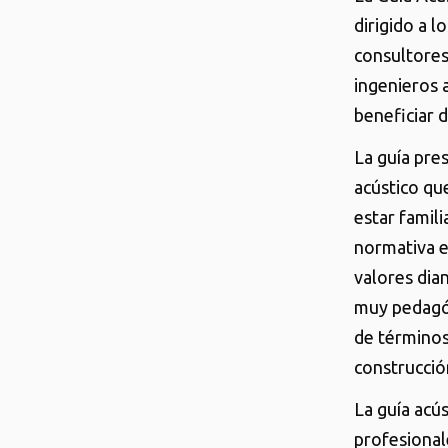
dirigido a l
consultores
ingenieros 
beneficiar d
La guía pre
acústico que
estar famil
normativa e
valores dia
muy pedagóg
de términos 
construcció
La guía acús
profesional