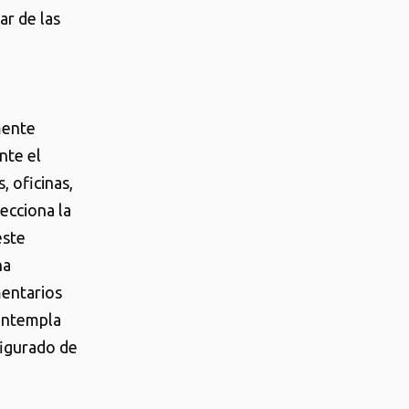
ar de las
mente
nte el
 oficinas,
lecciona la
este
na
mentarios
contempla
figurado de