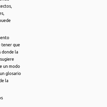
tectos,
es,
 puede
iento
e tener que
s donde la
 sugiere
de un modo
un glosario
de la
os