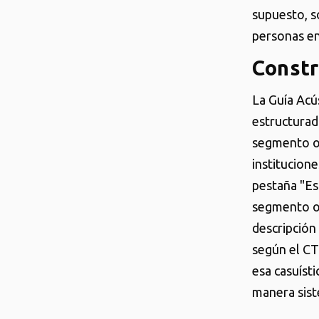
supuesto, s
personas en 
Constr
La Guía Acú
estructurad
segmento o 
institucione
pestaña "Esp
segmento ob
descripción 
según el CT
esa casuíst
manera sist