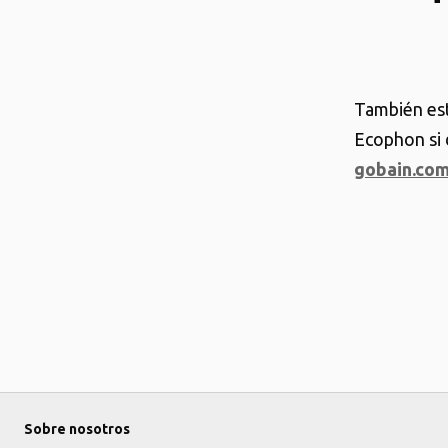
También est
Ecophon si d
gobain.co
Sobre nosotros