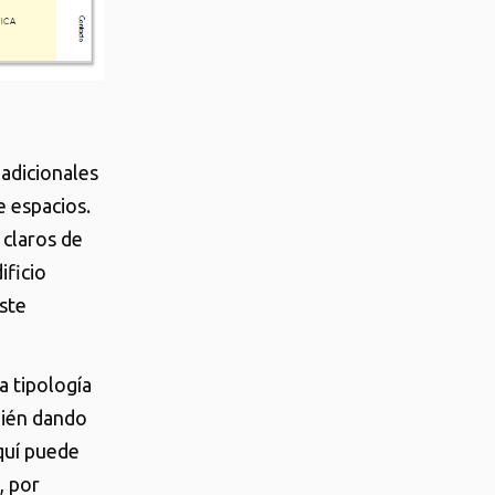
 adicionales
e espacios.
 claros de
ificio
ste
a tipología
bién dando
quí puede
, por