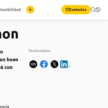
tenibilidad
Contactos
hon
en
Teoría acústica
 un buen
rá con
encia