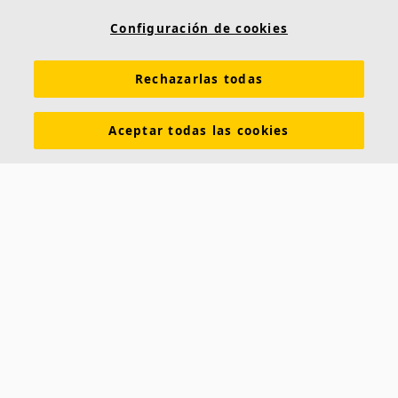
Conocimiento acústico
Soluciones acústicas
Configuración de cookies
Colores y superficies
Inspiración y Experiencia
Rechazarlas todas
Herramientas y servicios
Propiedades funcionales
Glosario
Sostenibilidad
Ventilación Difusa
Aceptar todas las cookies
Descargar catálogos
Sección de descargas Sostenibilidad
Declaración de Prestaciones
Información legal
Contacto
Saint-Gobain Ecophon
C/ Príncipe de Vergara, 132 - Planta 8
28002 Madrid (España)
+34 91 770 77 06
ecophon.es@saint-gobain.com