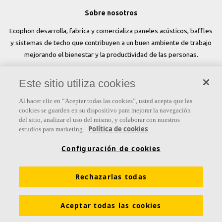
Sobre nosotros
Ecophon desarrolla, fabrica y comercializa paneles acústicos, baffles
y sistemas de techo que contribuyen a un buen ambiente de trabajo
mejorando el bienestar y la productividad de las personas.
Síguenos
Este sitio utiliza cookies
Al hacer clic en “Aceptar todas las cookies”, usted acepta que las
cookies se guarden en su dispositivo para mejorar la navegación
del sitio, analizar el uso del mismo, y colaborar con nuestros
Links
Política de cookies
estudios para marketing.
Conocimiento acústico
Soluciones acústicas
Configuración de cookies
Colores y superficies
Inspiración y Experiencia
Rechazarlas todas
Herramientas y servicios
Propiedades funcionales
Glosario
Sostenibilidad
Ventilación Difusa
Aceptar todas las cookies
Descargar catálogos
Sección de descargas Sostenibilidad