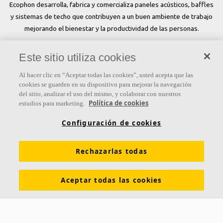
Ecophon desarrolla, fabrica y comercializa paneles acústicos, baffles
y sistemas de techo que contribuyen a un buen ambiente de trabajo
mejorando el bienestar y la productividad de las personas.
Síguenos
Este sitio utiliza cookies
Al hacer clic en “Aceptar todas las cookies”, usted acepta que las
cookies se guarden en su dispositivo para mejorar la navegación
del sitio, analizar el uso del mismo, y colaborar con nuestros
Links
Política de cookies
estudios para marketing.
Conocimiento acústico
Soluciones acústicas
Configuración de cookies
Colores y superficies
Inspiración y Experiencia
Rechazarlas todas
Herramientas y servicios
Propiedades funcionales
Glosario
Sostenibilidad
Ventilación Difusa
Aceptar todas las cookies
Descargar catálogos
Sección de descargas Sostenibilidad
Declaración de Prestaciones
Información legal