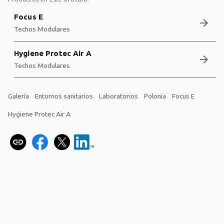
Focus E
arrow_forward
Techos Modulares
Hygiene Protec Air A
arrow_forward
Techos Modulares
Galería
Entornos sanitarios
Laboratorios
Polonia
Focus E
Hygiene Protec Air A