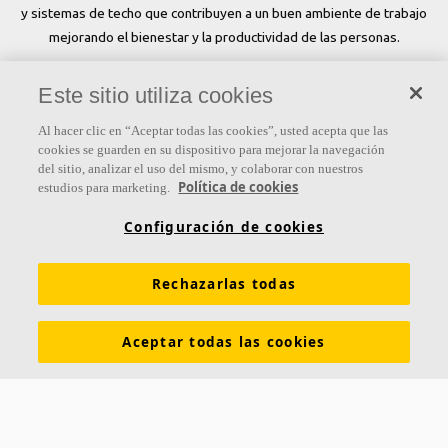
y sistemas de techo que contribuyen a un buen ambiente de trabajo
mejorando el bienestar y la productividad de las personas.
Síguenos
Este sitio utiliza cookies
Al hacer clic en “Aceptar todas las cookies”, usted acepta que las
cookies se guarden en su dispositivo para mejorar la navegación
del sitio, analizar el uso del mismo, y colaborar con nuestros
Links
Política de cookies
estudios para marketing.
Conocimiento acústico
Soluciones acústicas
Configuración de cookies
Colores y superficies
Inspiración y Experiencia
Rechazarlas todas
Herramientas y servicios
Propiedades funcionales
Glosario
Sostenibilidad
Ventilación Difusa
Aceptar todas las cookies
Descargar catálogos
Sección de descargas Sostenibilidad
Declaración de Prestaciones
Información legal
Contacto