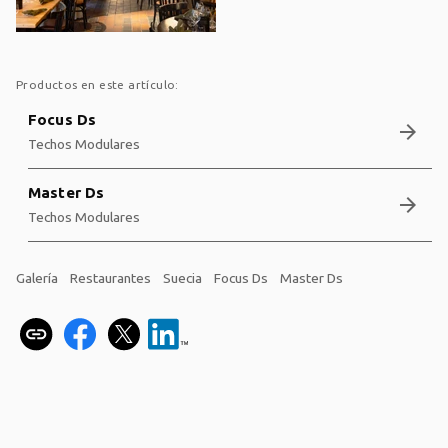
Productos en este artículo:
Focus Ds
arrow_forward
Techos Modulares
Master Ds
arrow_forward
Techos Modulares
Galería
Restaurantes
Suecia
Focus Ds
Master Ds