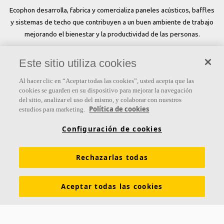
Ecophon desarrolla, fabrica y comercializa paneles acústicos, baffles
y sistemas de techo que contribuyen a un buen ambiente de trabajo
mejorando el bienestar y la productividad de las personas.
Síguenos
Este sitio utiliza cookies
Al hacer clic en “Aceptar todas las cookies”, usted acepta que las
cookies se guarden en su dispositivo para mejorar la navegación
del sitio, analizar el uso del mismo, y colaborar con nuestros
Links
Política de cookies
estudios para marketing.
Conocimiento acústico
Soluciones acústicas
Configuración de cookies
Colores y superficies
Inspiración y Experiencia
Rechazarlas todas
Herramientas y servicios
Propiedades funcionales
Glosario
Sostenibilidad
Ventilación Difusa
Aceptar todas las cookies
Descargar catálogos
Sección de descargas Sostenibilidad
Declaración de Prestaciones
Información legal