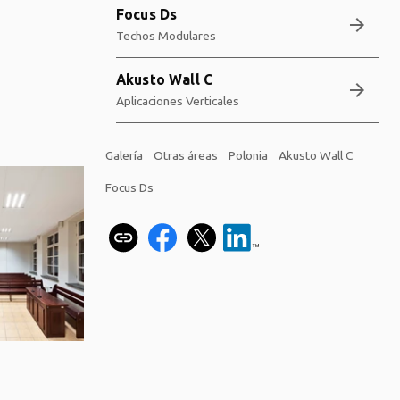
Focus Ds
arrow_forward
Techos Modulares
Akusto Wall C
arrow_forward
Aplicaciones Verticales
Galería
Otras áreas
Polonia
Akusto Wall C
Focus Ds