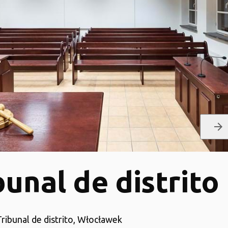
arrow_forward
bunal de distrito
Tribunal de distrito, Włocławek