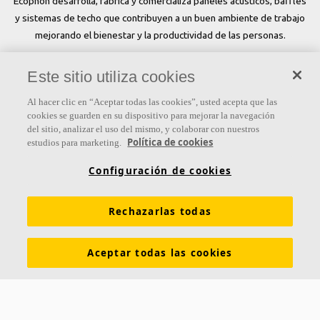
Ecophon desarrolla, fabrica y comercializa paneles acústicos, baffles
y sistemas de techo que contribuyen a un buen ambiente de trabajo
mejorando el bienestar y la productividad de las personas.
Síguenos
Este sitio utiliza cookies
Al hacer clic en “Aceptar todas las cookies”, usted acepta que las
cookies se guarden en su dispositivo para mejorar la navegación
del sitio, analizar el uso del mismo, y colaborar con nuestros
Links
Política de cookies
estudios para marketing.
Conocimiento acústico
Soluciones acústicas
Configuración de cookies
Colores y superficies
Inspiración y Experiencia
Rechazarlas todas
Herramientas y servicios
Propiedades funcionales
Glosario
Sostenibilidad
Ventilación Difusa
Aceptar todas las cookies
Descargar catálogos
Sección de descargas Sostenibilidad
Declaración de Prestaciones
Información legal