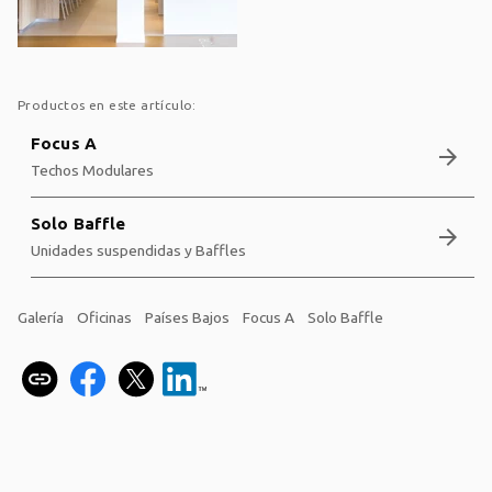
Productos en este artículo:
Focus A
arrow_forward
Techos Modulares
Solo Baffle
arrow_forward
Unidades suspendidas y Baffles
Galería
Oficinas
Países Bajos
Focus A
Solo Baffle