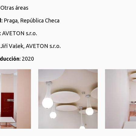
: Otras áreas
:
Praga, República Checa
: AVETON s.r.o.
: Jiří Vašek, AVETON s.r.o.
ducción
: 2020