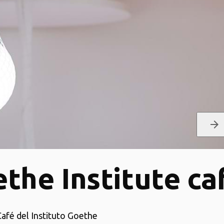
arrow_forward
the Institute ca
Café del Instituto Goethe