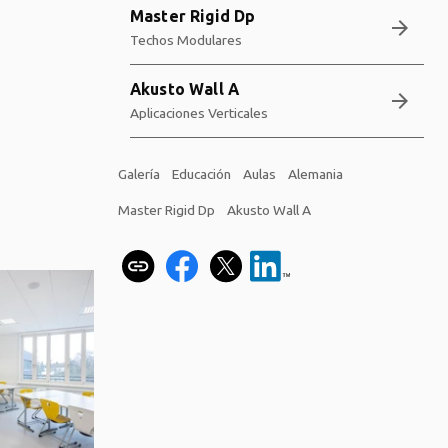
Master Rigid Dp
arrow_forward
Techos Modulares
Akusto Wall A
arrow_forward
Aplicaciones Verticales
Galería
Educación
Aulas
Alemania
Master Rigid Dp
Akusto Wall A