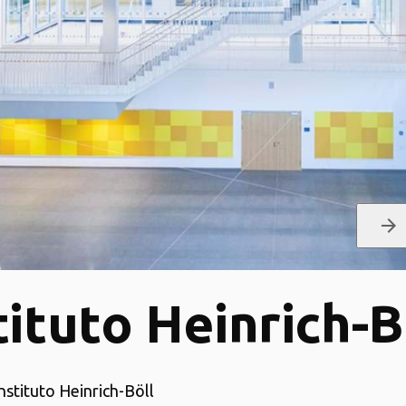
arrow_forward
tituto Heinrich-B
Instituto Heinrich-Böll