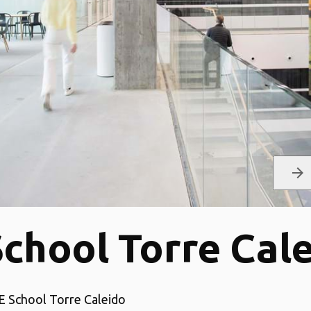
arrow_forward
School Torre Cal
IE School Torre Caleido