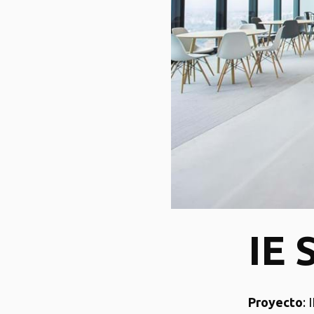
IE 
Proyecto
: 