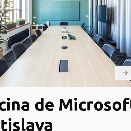
arrow_forward
cina de Microsof
tislava